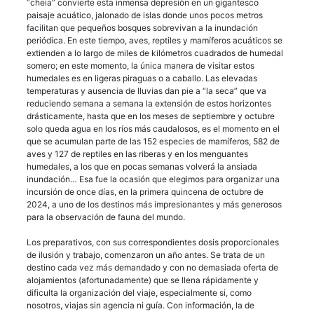
“cheia” convierte esta inmensa depresión en un gigantesco
paisaje acuático, jalonado de islas donde unos pocos metros
facilitan que pequeños bosques sobrevivan a la inundación
periódica. En este tiempo, aves, reptiles y mamíferos acuáticos se
extienden a lo largo de miles de kilómetros cuadrados de humedal
somero; en este momento, la única manera de visitar estos
humedales es en ligeras piraguas o a caballo. Las elevadas
temperaturas y ausencia de lluvias dan pie a “la seca” que va
reduciendo semana a semana la extensión de estos horizontes
drásticamente, hasta que en los meses de septiembre y octubre
solo queda agua en los ríos más caudalosos, es el momento en el
que se acumulan parte de las 152 especies de mamíferos, 582 de
aves y 127 de reptiles en las riberas y en los menguantes
humedales, a los que en pocas semanas volverá la ansiada
inundación… Esa fue la ocasión que elegimos para organizar una
incursión de once días, en la primera quincena de octubre de
2024, a uno de los destinos más impresionantes y más generosos
para la observación de fauna del mundo.
Los preparativos, con sus correspondientes dosis proporcionales
de ilusión y trabajo, comenzaron un año antes. Se trata de un
destino cada vez más demandado y con no demasiada oferta de
alojamientos (afortunadamente) que se llena rápidamente y
dificulta la organización del viaje, especialmente si, como
nosotros, viajas sin agencia ni guía. Con información, la de