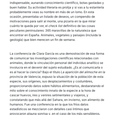
indispensable, aunando conocimiento científico, botas gastadas y
buen hablar. Su actividad literaria es prolija y si vas a tu estantería
probablemente veas su nombre en más de un lomo. En esta
ocasión, presentaba un listado de deseos, un compendio de
motivaciones para salir al monte, una pizarra en la que mirar
cuánto te queda por ver, el
check list
definitivo de las cosas
peculiares peninsulares: 365 maravillas de la naturaleza que
encontrar en España. Animales, vegetales y paisajes (incluida la
geología) que bien merecen un fin de semana.
La conferencia de Clara García es una demostración de esa forma
de comunicar las investigaciones científicas relacionadas con
animales, donde la vinculación personal del individuo analítico se
involucra en el devenir del sujeto estudiado. ¿Es al comunicarla o
es al hacer la ciencia? Bajo el título
La aparición del alimoche en la
provincia de Valencia
, expuso la situación de la población de esta
especie, sus orígenes, sus desplazamientos y costumbres,
proporcionando datos sobre hábitos alimentarios, desbaratando el
mito sobre el conocimiento innato de la especie a la hora de
cascar huevos, ires y venires setimentales y viajeros, y
constatando que más allá del Sahara, en invierno, son alimento de
humanos. Fue una conferencia en la que los fríos datos
estadísticos se mezclaron con detalles casi íntimos que
provocaron alguna sonrisa y, en el caso de los más sensibleros,