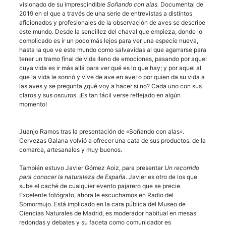
visionado de su imprescindible
Soñando con alas.
Documental de
2019 en el que a través de una serie de entrevistas a distintos
aficionados y profesionales de la observación de aves se describe
este mundo. Desde la sencillez del chaval que empieza, donde lo
complicado es ir un poco más lejos para ver una especie nueva,
hasta la que ve este mundo como salvavidas al que agarrarse para
tener un tramo final de vida lleno de emociones, pasando por aquel
cuya vida es ir más allá para ver qué es lo que hay; y por aquel al
que la vida le sonrió y vive de ave en ave; o por quien da su vida a
las aves y se pregunta ¿qué voy a hacer si no? Cada uno con sus
claros y sus oscuros. ¡Es tan fácil verse reflejado en algún
momento!
Juanjo Ramos tras la presentación de «Soñando con alas».
Cervezas Galana volvió a ofrecer una cata de sus productos: de la
comarca, artesanales y muy buenos.
También estuvo Javier Gómez Aoiz, para presentar
Un recorrido
para conocer la naturaleza de España
. Javier es otro de los que
sube el caché de cualquier evento pajarero que se precie.
Excelente fotógrafo, ahora le escuchamos en Radio del
Somormujo. Está implicado en la cara pública del Museo de
Ciencias Naturales de Madrid, es moderador habitual en mesas
redondas y debates y su faceta como comunicador es