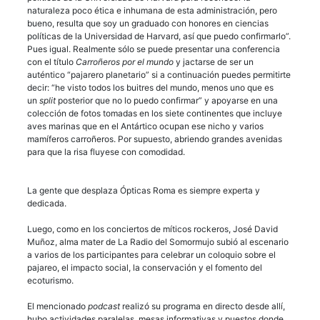
naturaleza poco ética e inhumana de esta administración, pero
bueno, resulta que soy un graduado con honores en ciencias
políticas de la Universidad de Harvard, así que puedo confirmarlo”.
Pues igual. Realmente sólo se puede presentar una conferencia
con el título
Carroñeros por el mundo
y jactarse de ser un
auténtico “pajarero planetario” si a continuación puedes permitirte
decir: “he visto todos los buitres del mundo, menos uno que es
un
split
posterior que no lo puedo confirmar” y apoyarse en una
colección de fotos tomadas en los siete continentes que incluye
aves marinas que en el Antártico ocupan ese nicho y varios
mamíferos carroñeros. Por supuesto, abriendo grandes avenidas
para que la risa fluyese con comodidad.
La gente que desplaza Ópticas Roma es siempre experta y
dedicada.
Luego, como en los conciertos de míticos rockeros, José David
Muñoz, alma mater de La Radio del Somormujo subió al escenario
a varios de los participantes para celebrar un coloquio sobre el
pajareo, el impacto social, la conservación y el fomento del
ecoturismo.
El mencionado
podcast
realizó su programa en directo desde allí,
hubo actividades paralelas, mesas informativas y puestos donde