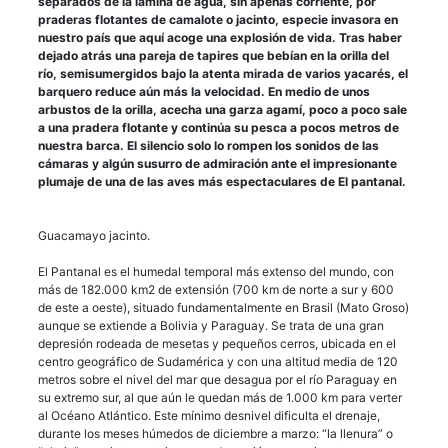
separados de la lámina de agua, sin apenas corriente, por
praderas flotantes de camalote o jacinto, especie invasora en
nuestro país que aquí acoge una explosión de vida. Tras haber
dejado atrás una pareja de tapires que bebían en la orilla del
río, semisumergidos bajo la atenta mirada de varios yacarés, el
barquero reduce aún más la velocidad. En medio de unos
arbustos de la orilla, acecha una garza agamí, poco a poco sale
a una pradera flotante y continúa su pesca a pocos metros de
nuestra barca. El silencio solo lo rompen los sonidos de las
cámaras y algún susurro de admiración ante el impresionante
plumaje de una de las aves más espectaculares de El pantanal.
Guacamayo jacinto.
El Pantanal es el humedal temporal más extenso del mundo, con
más de 182.000 km2 de extensión (700 km de norte a sur y 600
de este a oeste), situado fundamentalmente en Brasil (Mato Groso)
aunque se extiende a Bolivia y Paraguay. Se trata de una gran
depresión rodeada de mesetas y pequeños cerros, ubicada en el
centro geográfico de Sudamérica y con una altitud media de 120
metros sobre el nivel del mar que desagua por el río Paraguay en
su extremo sur, al que aún le quedan más de 1.000 km para verter
al Océano Atlántico. Este mínimo desnivel dificulta el drenaje,
durante los meses húmedos de diciembre a marzo: “la llenura” o