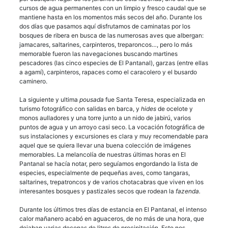
cursos de agua permanentes con un limpio y fresco caudal que se
mantiene hasta en los momentos más secos del año. Durante los
dos días que pasamos aquí disfrutamos de caminatas por los
bosques de ribera en busca de las numerosas aves que albergan:
jamacares, saltarines, carpinteros, treparoncos…, pero lo más
memorable fueron las navegaciones buscando martines
pescadores (las cinco especies de El Pantanal), garzas (entre ellas
a agamí), carpinteros, rapaces como el caracolero y el busardo
caminero.
La siguiente y ultima
pousada
fue Santa Teresa, especializada en
turismo fotográfico con salidas en barca, y
hides
de ocelote y
monos aulladores y una torre junto a un nido de jabirú, varios
puntos de agua y un arroyo casi seco. La vocación fotográfica de
sus instalaciones y excursiones es clara y muy recomendable para
aquel que se quiera llevar una buena colección de imágenes
memorables. La melancolía de nuestras últimas horas en El
Pantanal se hacía notar, pero seguíamos engordando la lista de
especies, especialmente de pequeñas aves, como tangaras,
saltarines, trepatroncos y de varios chotacabras que viven en los
interesantes bosques y pastizales secos que rodean la
fazenda.
Durante los últimos tres días de estancia en El Pantanal, el intenso
calor mañanero acabó en aguaceros, de no más de una hora, que
dejaban varias decenas de litros de precipitación. Esto nos