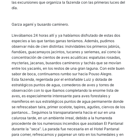
las excursiones que organiza la
fazenda
con las primeras luces del
día.
Garza agamí y busardo caminero.
Llevábamos 24 horas allí y ya habíamos disfrutado de estas dos
especies a las que tantas ganas teníamos. Además, pudimos
observar más de cien distintas: inolvidables los primeros jabirús,
ñandúes, guacamayos jacintos, tucanes y seriemas, así como la
concentración de cientos de aves acuáticas: espatulas rosadas,
mycterias, jacanas, busardos camineros y tachás que se movían
entre los yacarés, en los restos de una gran laguna. Con este buen
sabor de boca, continuamos rumbo sur hacia Pouso Alegre.
Esta
fazenda,
regentada por el entrañable Luiz y dotada de
estratégicos puntos de agua, comederos de aves y torres de
observación con lo que íbamos completando la enorme lista de
aves, es especialmente interesante para aves forestales y
mamíferos en sus estratégicos puntos de agua permanente donde
se refrescaban taira, primer ocelote, tapires, agutíes, ciervos de los
pantanos… Seguimos la transpanataneria hacia el sur en una
calurosa tarde, en un ambiente irreal, debido a la humareda
procedente de los numerosos incendios que asolaban El Pantanal
durante la “seca”. La parada fue necesaria en el Hotel Pantanal
para comer, refrescarnos y pajarear un rato en los humedales y en