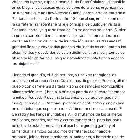
varios
trip reports
, especialmente el de Paco Chiclana, disponible
en su blog, y las escasas guías de aves de la zona, organizamos
un itinerario que nos llevó desde Cuiabá, aeropuerto de entrada al
Pantanal norte, hasta Porto Jofre, 180 km al sur, en el extremo de
la carretera Transpantaneira, eje principal de cualquier visita al
Pantanal norte, ya que se trata del único acceso por tierra. Si bien
la propia carretera tiene numerosas paradas interesantes, que
varían en función del nivel de inundación, es en las “
fazendas
”,
grandes fincas atravesadas por esta vía, donde se encuentran los
alojamientos y desde donde salen distintos itinerarios y zonas de
observación de fauna a los que normalmente solo tienen acceso
los alojados allí.
Llegado el gran día, el 3 de octubre, y una vez recogidos los
coches en el aeropuerto de Cuiabá, nos dirigimos a Poconé, ultimo
pueblo con carretera asfaltada y zona de servicios (combustible,
alimentación, etc…) hacia la primera parada de nuestro itinerario:
la mítica Pousada Piuval. Esta
fazenda
es parada obligada en
cualquier viaje a El Pantanal, pionera en ecoturismo y enclavada
en un hábitat que supone la transición entre el ecosistema de El
Cerrado y los llanos inundables. Allí disfrutamos de los primeros
capibaras, yacarés, tapires y zorros cangrejeros, pero las joyas
peludas de esta
fazenda
son el oso hormiguero gigante y el
tamandua, a ambos los pudimos disfrutar escudriñando el
herbazal, jalonado de termiteros, al amanecer, a bordo de una de