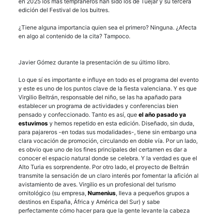
en 2025 los más tempraneros han sido los de Tuéjar y su tercera
edición del Festival de los buitres.
¿Tiene alguna importancia quien sea el primero? Ninguna. ¿Afecta
en algo al contenido de la cita? Tampoco.
Javier Gómez durante la presentación de su último libro.
Lo que sí es importante e influye en todo es el programa del evento
y este es uno de los puntos clave de la fiesta valenciana. Y es que
Virgilio Beltrán, responsable del niño, se las ha apañado para
establecer un programa de actividades y conferencias bien
pensado y confeccionado. Tanto es así, que
el año pasado ya
estuvimos
y hemos repetido en esta edición. Diseñado, sin duda,
para pajareros -en todas sus modalidades-, tiene sin embargo una
clara vocación de promoción, circulando en doble vía. Por un lado,
es obvio que uno de los fines principales del certamen es dar a
conocer el espacio natural donde se celebra. Y la verdad es que el
Alto Turia es sorprendente. Por otro lado, el proyecto de Beltrán
transmite la sensación de un claro interés por fomentar la afición al
avistamiento de aves. Virgilio es un profesional del turismo
ornitológico (su empresa,
Numenius
, lleva a pequeños grupos a
destinos en España, África y América del Sur) y sabe
perfectamente cómo hacer para que la gente levante la cabeza