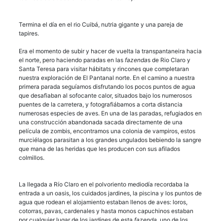
Termina el día en el rio Cuibá, nutria gigante y una pareja de
tapires.
Era el momento de subir y hacer de vuelta la transpantaneira hacia
el norte, pero haciendo paradas en las
fazenda
s de Rio Claro y
Santa Teresa para visitar hábitats y rincones que completaran
nuestra exploración de El Pantanal norte. En el camino a nuestra
primera parada seguíamos disfrutando los pocos puntos de agua
que desafiaban al sofocante calor, situados bajo los numerosos
puentes de la carretera, y fotografiábamos a corta distancia
numerosas especies de aves. En una de las paradas, refugiados en
una construcción abandonada sacada directamente de una
película de zombis, encontramos una colonia de vampiros, estos
murciélagos parasitan a los grandes ungulados bebiendo la sangre
que mana de las heridas que les producen con sus afilados
colmillos.
La llegada a Río Claro en el polvoriento mediodía recordaba la
entrada a un oasis, los cuidados jardines, la piscina y los puntos de
agua que rodean el alojamiento estaban llenos de aves: loros,
cotorras, pavas, cardenales y hasta monos capuchinos estaban
por cualquier lugar de los jardines de esta
fazenda
, uno de los