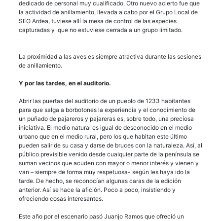
dedicado de personal muy cualificado. Otro nuevo acierto fue que
la actividad de anillamiento, llevada a cabo por el Grupo Local de
SEO Ardea, tuviese allí la mesa de control de las especies
capturadas y que no estuviese cerrada a un grupo limitado.
La proximidad a las aves es siempre atractiva durante las sesiones
de anillamiento.
Y por las tardes, en el auditorio.
Abrir las puertas del auditorio de un pueblo de 1233 habitantes
para que salga a borbotones la experiencia y el conocimiento de
un puñado de pajareros y pajareras es, sobre todo, una preciosa
iniciativa. El medio natural es igual de desconocido en el medio
urbano que en el medio rural, pero los que habitan este último
pueden salir de su casa y darse de bruces con la naturaleza. Así, al
público previsible venido desde cualquier parte de la península se
suman vecinos que acuden con mayor o menor interés y vienen y
van – siempre de forma muy respetuosa- según les haya ido la
tarde. De hecho, se reconocían algunas caras de la edición
anterior. Así se hace la afición. Poco a poco, insistiendo y
ofreciendo cosas interesantes.
Este año por el escenario pasó Juanjo Ramos que ofreció un