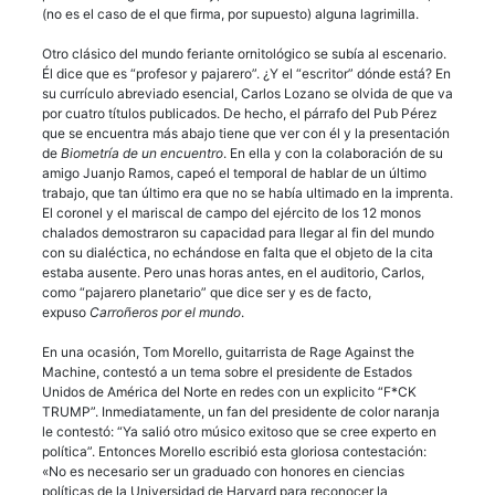
(no es el caso de el que firma, por supuesto) alguna lagrimilla.
Otro clásico del mundo feriante ornitológico se subía al escenario.
Él dice que es “profesor y pajarero”. ¿Y el “escritor” dónde está? En
su currículo abreviado esencial, Carlos Lozano se olvida de que va
por cuatro títulos publicados. De hecho, el párrafo del Pub Pérez
que se encuentra más abajo tiene que ver con él y la presentación
de
Biometría de un encuentro
. En ella y con la colaboración de su
amigo Juanjo Ramos, capeó el temporal de hablar de un último
trabajo, que tan último era que no se había ultimado en la imprenta.
El coronel y el mariscal de campo del ejército de los 12 monos
chalados demostraron su capacidad para llegar al fin del mundo
con su dialéctica, no echándose en falta que el objeto de la cita
estaba ausente. Pero unas horas antes, en el auditorio, Carlos,
como “pajarero planetario” que dice ser y es de facto,
expuso
Carroñeros por el mundo
.
En una ocasión, Tom Morello, guitarrista de Rage Against the
Machine, contestó a un tema sobre el presidente de Estados
Unidos de América del Norte en redes con un explicito “F*CK
TRUMP”. Inmediatamente, un fan del presidente de color naranja
le contestó: “Ya salió otro músico exitoso que se cree experto en
política”. Entonces Morello escribió esta gloriosa contestación:
«No es necesario ser un graduado con honores en ciencias
políticas de la Universidad de Harvard para reconocer la