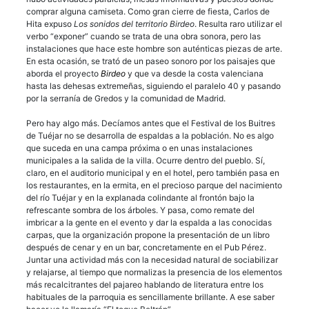
comprar alguna camiseta. Como gran cierre de fiesta, Carlos de
Hita expuso
Los sonidos del territorio Birdeo
. Resulta raro utilizar el
verbo “exponer” cuando se trata de una obra sonora, pero las
instalaciones que hace este hombre son auténticas piezas de arte.
En esta ocasión, se trató de un paseo sonoro por los paisajes que
aborda el proyecto
Birdeo
y que va desde la costa valenciana
hasta las dehesas extremeñas, siguiendo el paralelo 40 y pasando
por la serranía de Gredos y la comunidad de Madrid.
Pero hay algo más. Decíamos antes que el Festival de los Buitres
de Tuéjar no se desarrolla de espaldas a la población. No es algo
que suceda en una campa próxima o en unas instalaciones
municipales a la salida de la villa. Ocurre dentro del pueblo. Sí,
claro, en el auditorio municipal y en el hotel, pero también pasa en
los restaurantes, en la ermita, en el precioso parque del nacimiento
del río Tuéjar y en la explanada colindante al frontón bajo la
refrescante sombra de los árboles. Y pasa, como remate del
imbricar a la gente en el evento y dar la espalda a las conocidas
carpas, que la organización propone la presentación de un libro
después de cenar y en un bar, concretamente en el Pub Pérez.
Juntar una actividad más con la necesidad natural de sociabilizar
y relajarse, al tiempo que normalizas la presencia de los elementos
más recalcitrantes del pajareo hablando de literatura entre los
habituales de la parroquia es sencillamente brillante. A ese saber