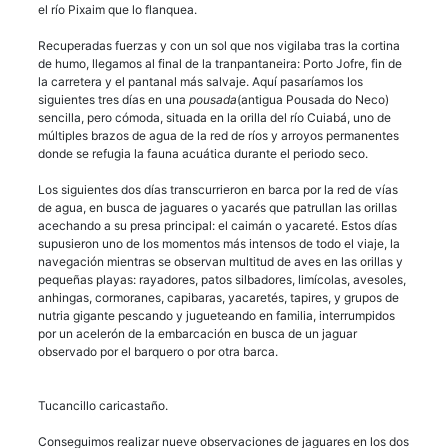
el río Pixaim que lo flanquea.
Recuperadas fuerzas y con un sol que nos vigilaba tras la cortina
de humo, llegamos al final de la tranpantaneira: Porto Jofre, fin de
la carretera y el pantanal más salvaje. Aquí pasaríamos los
siguientes tres días en una
pousada
(antigua Pousada do Neco)
sencilla, pero cómoda, situada en la orilla del río Cuiabá, uno de
múltiples brazos de agua de la red de ríos y arroyos permanentes
donde se refugia la fauna acuática durante el periodo seco.
Los siguientes dos días transcurrieron en barca por la red de vías
de agua, en busca de jaguares o yacarés que patrullan las orillas
acechando a su presa principal: el caimán o yacareté. Estos días
supusieron uno de los momentos más intensos de todo el viaje, la
navegación mientras se observan multitud de aves en las orillas y
pequeñas playas: rayadores, patos silbadores, limícolas, avesoles,
anhingas, cormoranes, capibaras, yacaretés, tapires, y grupos de
nutria gigante pescando y jugueteando en familia, interrumpidos
por un acelerón de la embarcación en busca de un jaguar
observado por el barquero o por otra barca.
Tucancillo caricastaño.
Conseguimos realizar nueve observaciones de jaguares en los dos