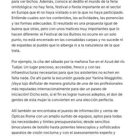
para ver bichos. Además, conoce al dedillo el mundo de la feria
ornitológica: no hay feria, festival o fiesta importante en el sector
en Europa que él no haya visitado o en la que no haya participado.
Entiende cuales son los contenidos, las actividades, las ponencias
y las formas adecuadas. El resultado es una propuesta igual de
buena que otras, pero con unos matices muy importantes que lo
hacen diferente: el Festival de los Buitres no ocurre en un solo
punto, no está encerrado en las consabidas carpas y no sucede ni
de espaldas al pueblo que lo alberga ni a la naturaleza de la que
trata.
Por ejemplo, la cita del sábado por la mañana fue en el Azud del río
Tuéjar. Un lugar precioso, accesible, fresco y con las
infraestructuras necesarias para que los asistentes no echen en
falta nada. De ahí parte la excursión guiada por Yanina Maggiotto.
¡Vaya lujo disfrutar de manera gratuita de una de las profesionales
más reputadas internacionalmente para dar un paseo de
iniciación! Dicho esto, si el fin es lograr nuevos adeptos, el don de
gentes de esta mujer la convierten en una elección perfecta.
Allí también se encontraba el puesto de información y venta de
Ópticas Roma con un amplio surtido de equipos, aptos para todas
las necesidades y límites presupuestarios; desde sencillos
binoculares de bolsillo hasta potentes telescopios y sofisticados
aparatos de visión nocturna y con el asesoramiento experto y