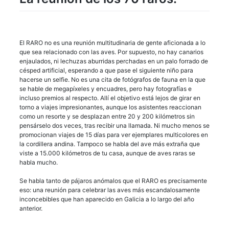
El RARO no es una reunión multitudinaria de gente aficionada a lo
que sea relacionado con las aves. Por supuesto, no hay canarios
enjaulados, ni lechuzas aburridas perchadas en un palo forrado de
césped artificial, esperando a que pase el siguiente niño para
hacerse un selfie. No es una cita de fotógrafos de fauna en la que
se hable de megapíxeles y encuadres, pero hay fotografías e
incluso premios al respecto. Allí el objetivo está lejos de girar en
torno a viajes impresionantes, aunque los asistentes reaccionan
como un resorte y se desplazan entre 20 y 200 kilómetros sin
pensárselo dos veces, tras recibir una llamada. Ni mucho menos se
promocionan viajes de 15 días para ver ejemplares multicolores en
la cordillera andina. Tampoco se habla del ave más extraña que
viste a 15.000 kilómetros de tu casa, aunque de aves raras se
habla mucho.
Se habla tanto de pájaros anómalos que el RARO es precisamente
eso: una reunión para celebrar las aves más escandalosamente
inconcebibles que han aparecido en Galicia a lo largo del año
anterior.