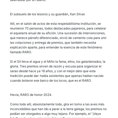
El subsuelo de los tesoros y su guardián, Xan Silvar.
Allí, en el salón de actos de esta respetabilísima institución, se
reunieron 70 personas, todos destacados pajareros, para celebrar
el aquelarre anual de su afición. Una sucesión de intervenciones,
que merece párrafo diferenciado, sirvió de cemento cola para unir
las votaciones y entrega de premios, que también necesita
explicación aparte, para entender la esencia de este fenómeno
llamado RARO.
Si el Sil lleva el agua y el Miño la fama, ellos, los galardonados, la
gloria. Tres premios sirven de razón y excusa para organizar el
sarao desde hace ya 18 años, y con el mejor dato que esta
tradición puede dar: había asistentes que apenas habían nacido
cuando botaron ese barco de los locos, que es el RARO.
Hevia, RARO de honor 2024.
Como todo allí, absolutamente todo, gira en torno a las aves más
inconcebibles que han ido a parar a la terra galega, los premios no
podían ser otorgados a algo muy lejano. Por ejemplo, el “¡Vaya