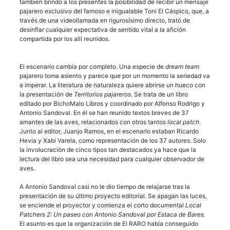
también brindó a los presentes la posibilidad de recibir un mensaje
pajarero exclusivo del famoso e inigualable Toni El Cáspico, que, a
través de una videollamada en rigurosísimo directo, trató de
desinflar cualquier expectativa de sentido vital a la afición
compartida por los allí reunidos.
El escenario cambia por completo. Una especie de
dream team
pajarero toma asiento y parece que por un momento la seriedad va
a imperar. La literatura de naturaleza quiere abrirse un hueco con
la presentación de
Territorios pajareros
. Se trata de un libro
editado por BichoMalo Libros y coordinado por Alfonso Rodrigo y
Antonio Sandoval. En él se han reunido textos breves de 37
amantes de las aves, relacionados con otros tantos
local patch
.
Junto al editor, Juanjo Ramos, en el escenario estaban Ricardo
Hevia y Xabi Varela, como representación de los 37 autores. Solo
la involucración de cinco tipos tan destacados ya hace que la
lectura del libro sea una necesidad para cualquier observador de
aves.
A Antonio Sandoval casi no le dio tiempo de relajarse tras la
presentación de su último proyecto editorial. Se apagan las luces,
se enciende el proyector y comienza el corto documental
Local
Patchers 2: Un paseo con Antonio Sandoval por Estaca de Bares
.
El asunto es que la organización de El RARO había conseguido