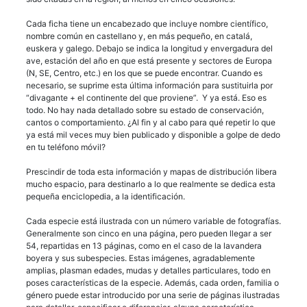
Cada ficha tiene un encabezado que incluye nombre científico,
nombre común en castellano y, en más pequeño, en catalá,
euskera y galego. Debajo se indica la longitud y envergadura del
ave, estación del año en que está presente y sectores de Europa
(N, SE, Centro, etc.) en los que se puede encontrar. Cuando es
necesario, se suprime esta última información para sustituirla por
“divagante + el continente del que proviene”. Y ya está. Eso es
todo. No hay nada detallado sobre su estado de conservación,
cantos o comportamiento. ¿Al fin y al cabo para qué repetir lo que
ya está mil veces muy bien publicado y disponible a golpe de dedo
en tu teléfono móvil?
Prescindir de toda esta información y mapas de distribución libera
mucho espacio, para destinarlo a lo que realmente se dedica esta
pequeña enciclopedia, a la identificación.
Cada especie está ilustrada con un número variable de fotografías.
Generalmente son cinco en una página, pero pueden llegar a ser
54, repartidas en 13 páginas, como en el caso de la lavandera
boyera y sus subespecies. Estas imágenes, agradablemente
amplias, plasman edades, mudas y detalles particulares, todo en
poses características de la especie. Además, cada orden, familia o
género puede estar introducido por una serie de páginas ilustradas