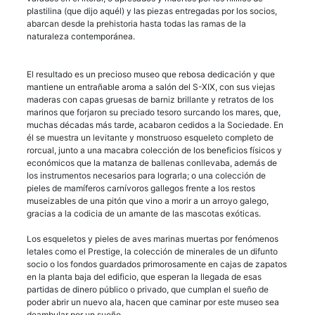
plastilina (que dijo aquél) y las piezas entregadas por los socios,
abarcan desde la prehistoria hasta todas las ramas de la
naturaleza contemporánea.
El resultado es un precioso museo que rebosa dedicación y que
mantiene un entrañable aroma a salón del S-XIX, con sus viejas
maderas con capas gruesas de barniz brillante y retratos de los
marinos que forjaron su preciado tesoro surcando los mares, que,
muchas décadas más tarde, acabaron cedidos a la Sociedade. En
él se muestra un levitante y monstruoso esqueleto completo de
rorcual, junto a una macabra colección de los beneficios físicos y
económicos que la matanza de ballenas conllevaba, además de
los instrumentos necesarios para lograrla; o una colección de
pieles de mamíferos carnívoros gallegos frente a los restos
museizables de una pitón que vino a morir a un arroyo galego,
gracias a la codicia de un amante de las mascotas exóticas.
Los esqueletos y pieles de aves marinas muertas por fenómenos
letales como el Prestige, la colección de minerales de un difunto
socio o los fondos guardados primorosamente en cajas de zapatos
en la planta baja del edificio, que esperan la llegada de esas
partidas de dinero público o privado, que cumplan el sueño de
poder abrir un nuevo ala, hacen que caminar por este museo sea
deambular por un sueño.