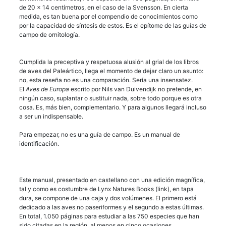
de 20 x 14 centímetros, en el caso de la Svensson. En cierta
medida, es tan buena por el compendio de conocimientos como
por la capacidad de síntesis de estos. Es el epítome de las guías de
campo de ornitología.
Cumplida la preceptiva y respetuosa alusión al grial de los libros
de aves del Paleártico, llega el momento de dejar claro un asunto:
no, esta reseña no es una comparación. Sería una insensatez.
El
Aves de Europa
escrito por Nils van Duivendijk no pretende, en
ningún caso, suplantar o sustituir nada, sobre todo porque es otra
cosa. Es, más bien, complementario. Y para algunos llegará incluso
a ser un indispensable.
Para empezar, no es una guía de campo. Es un manual de
identificación.
Este manual, presentado en castellano con una edición magnífica,
tal y como es costumbre de Lynx Natures Books (link), en tapa
dura, se compone de una caja y dos volúmenes. El primero está
dedicado a las aves no paseriformes y el segundo a estas últimas.
En total, 1.050 páginas para estudiar a las 750 especies que han
sido citadas en la región, al menos en cinco ocasiones.