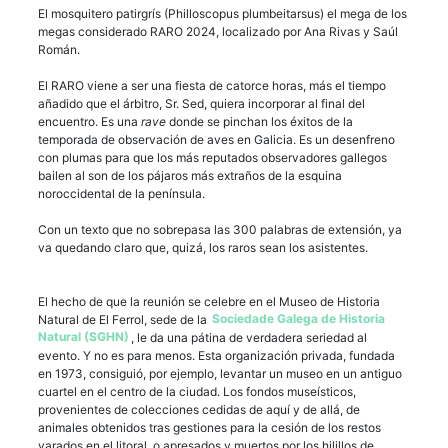
El mosquitero patirgrís (Philloscopus plumbeitarsus) el mega de los
megas considerado RARO 2024, localizado por Ana Rivas y Saúl
Román.
El RARO viene a ser una fiesta de catorce horas, más el tiempo
añadido que el árbitro, Sr. Sed, quiera incorporar al final del
encuentro. Es una
rave
donde se pinchan los éxitos de la
temporada de observación de aves en Galicia. Es un desenfreno
con plumas para que los más reputados observadores gallegos
bailen al son de los pájaros más extraños de la esquina
noroccidental de la península.
Con un texto que no sobrepasa las 300 palabras de extensión, ya
va quedando claro que, quizá, los raros sean los asistentes.
El hecho de que la reunión se celebre en el Museo de Historia
Natural de El Ferrol, sede de la
Sociedade Galega de Historia
Natural (SGHN)
, le da una pátina de verdadera seriedad al
evento. Y no es para menos. Esta organización privada, fundada
en 1973, consiguió, por ejemplo, levantar un museo en un antiguo
cuartel en el centro de la ciudad. Los fondos museísticos,
provenientes de colecciones cedidas de aquí y de allá, de
animales obtenidos tras gestiones para la cesión de los restos
varados en el litoral, o apresados y muertos por los hilillos de