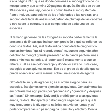
ir a la página 740, que es donde comienza el monográfico de los
mosquiteros y que termina 29 páginas después. En ellas se tratan
19 especies y una ssp, desde el común hasta el mosquitero del
Pamir. Incluye, para deleite de los aficionados a las rarezas, una
sección detallada de análisis del patrón de plumaje de las cabezas
y otra sobre la estructura alar comparada de cada una de las
especies.
El tamaño generoso de las fotografías soporta perfectamente la
presencia de líneas que indican con precisión a qué se refieren los
concisos textos. Así, si el texto indica como detalle diagnostico
que las hembras “quizá reproductoras” (supuesto segundo año)
del chorlito mongol grande presentan en la banda pectoral unas
zonas mínimas naranjas, el lector sabrá exactamente a qué se
refiere, cuál es ese color naranja y dónde localizarlo. Este caso,
escogido a vuelapluma, es real. Ese es el grado de detalle que se
puede observar en este manual sobre una especie divagante.
Otro detalle, muy de agradecer, es el orden elegido para las
especies. Escojamos como ejemplo las gaviotas. Generalmente las
encontraríamos agrupadas por “pequeñas” y “grandes” y después
las “raras”. Sin embargo, Duivendijk prefirió poner a las gaviotas
enana, reidora, Bonaparte y cabecinegra seguidas, para que la
muy frecuente y la divagante neártica estuvieran juntas y así
poder compararlas sin pasar página. Sencillo y efectivo. Con la