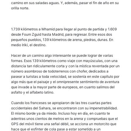
camino en sus saladas aguas. Y, además, pasar el fin de año en su
orilla norte.
1.739 kilómetros a Mhamid para llegar al punto de partida y 1.609
desde Foum Zguid hasta Madrid, para regresar. Entre esos dos
pequeños pueblos, 139 kilómetros de arena, piedras, dunas. En
medio Iriki, el destino.
Hacer de un camino algo interesante se puede lograr de varias
formas. Esos 139 kilómetros como viaje con mayúsculas, con una
distancia tan ridículamente corta y con la mística reventada por un
número asombroso de todoterrenos con chofer, dedicados a
pasear a turistas a toda velocidad, se sostenía en este capítulo por
algo más que el paisaje y el omnipresente sentimiento de aventura
que invade a la mayor parte de europeos, en cuanto salimos del
asfalto y el alfabeto latino.
Cuando los franceses se apropiaron de las tres cuartas partes
occidentales del Sahara, se encontraron con su impenetrabilidad.
El mismo borde ya da miedo. Incluso hoy en día, en cuanto te
adentras unos cientos de metros en la arena y compruebas que el
GPS del móvil tiene una señal débil, se acciona un motorcito que
hace que el esfínter de cola pase a estar sometido a un