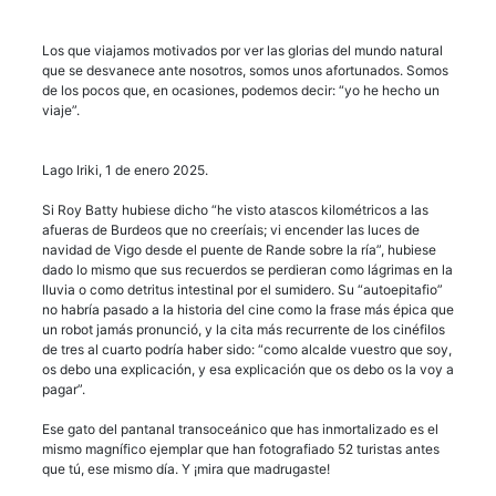
Los que viajamos motivados por ver las glorias del mundo natural
que se desvanece ante nosotros, somos unos afortunados. Somos
de los pocos que, en ocasiones, podemos decir: “yo he hecho un
viaje”.
Lago Iriki, 1 de enero 2025.
Si Roy Batty hubiese dicho “he visto atascos kilométricos a las
afueras de Burdeos que no creeríais; vi encender las luces de
navidad de Vigo desde el puente de Rande sobre la ría”, hubiese
dado lo mismo que sus recuerdos se perdieran como lágrimas en la
lluvia o como detritus intestinal por el sumidero. Su “autoepitafio”
no habría pasado a la historia del cine como la frase más épica que
un robot jamás pronunció, y la cita más recurrente de los cinéfilos
de tres al cuarto podría haber sido: “como alcalde vuestro que soy,
os debo una explicación, y esa explicación que os debo os la voy a
pagar”.
Ese gato del pantanal transoceánico que has inmortalizado es el
mismo magnífico ejemplar que han fotografiado 52 turistas antes
que tú, ese mismo día. Y ¡mira que madrugaste!