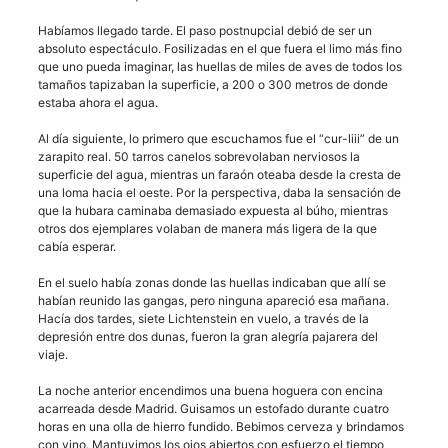
Habíamos llegado tarde. El paso postnupcial debió de ser un
absoluto espectáculo. Fosilizadas en el que fuera el limo más fino
que uno pueda imaginar, las huellas de miles de aves de todos los
tamaños tapizaban la superficie, a 200 o 300 metros de donde
estaba ahora el agua.
Al día siguiente, lo primero que escuchamos fue el “cur-liii” de un
zarapito real. 50 tarros canelos sobrevolaban nerviosos la
superficie del agua, mientras un faraón oteaba desde la cresta de
una loma hacia el oeste. Por la perspectiva, daba la sensación de
que la hubara caminaba demasiado expuesta al búho, mientras
otros dos ejemplares volaban de manera más ligera de la que
cabía esperar.
En el suelo había zonas donde las huellas indicaban que allí se
habían reunido las gangas, pero ninguna apareció esa mañana.
Hacía dos tardes, siete Lichtenstein en vuelo, a través de la
depresión entre dos dunas, fueron la gran alegría pajarera del
viaje.
La noche anterior encendimos una buena hoguera con encina
acarreada desde Madrid. Guisamos un estofado durante cuatro
horas en una olla de hierro fundido. Bebimos cerveza y brindamos
con vino. Mantuvimos los ojos abiertos con esfuerzo el tiempo