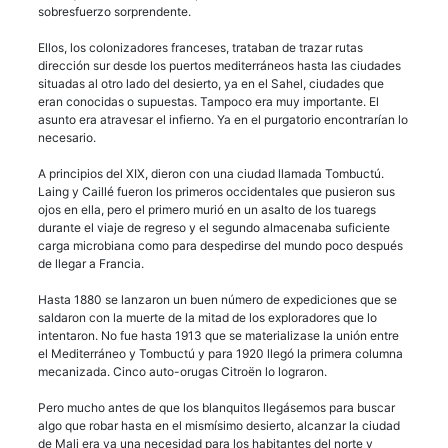
sobresfuerzo sorprendente.
Ellos, los colonizadores franceses, trataban de trazar rutas
dirección sur desde los puertos mediterráneos hasta las ciudades
situadas al otro lado del desierto, ya en el Sahel, ciudades que
eran conocidas o supuestas. Tampoco era muy importante. El
asunto era atravesar el infierno. Ya en el purgatorio encontrarían lo
necesario.
A principios del XIX, dieron con una ciudad llamada Tombuctú.
Laing y Caillé fueron los primeros occidentales que pusieron sus
ojos en ella, pero el primero murió en un asalto de los tuaregs
durante el viaje de regreso y el segundo almacenaba suficiente
carga microbiana como para despedirse del mundo poco después
de llegar a Francia.
Hasta 1880 se lanzaron un buen número de expediciones que se
saldaron con la muerte de la mitad de los exploradores que lo
intentaron. No fue hasta 1913 que se materializase la unión entre
el Mediterráneo y Tombuctú y para 1920 llegó la primera columna
mecanizada. Cinco auto-orugas Citroën lo lograron.
Pero mucho antes de que los blanquitos llegásemos para buscar
algo que robar hasta en el mismísimo desierto, alcanzar la ciudad
de Mali era ya una necesidad para los habitantes del norte y