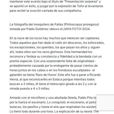
mantener este evento bajo el título de “Presentación sorpresa” y
se apuntó un éxito, a juzgar por la expresión de Toño al levantarse
para recibir la ovación cerrada de sus compañeros.
La fotografía del mosquitero de Pallas (Philoscopus proregulus)
tomada por Pablo Gutiérrez obtuvo el ¡VAYA FOTO! 2024.
En la nave de los locos hay muchos que merecen ser capitanes.
Todos aquellos que han dado el callo sin descanso, los esforzados,
los excepcionales, los queridos, los que pasan los años y siguen
ahí, todos ellos son los raros gloriosos. Esta hermandad los
reconoce y festeja su constancia y fidelidad a la bandada con un
premio especial. Con una sorprendente falta de originalidad -
probablemente causada por la endogamia de pasar cientos de
horas juntos en los cabos o en los frondosos eucaliptales- el
galardón se llama ‘Raro de Honor’. Este año fue a parar a Ricardo
Hevia, al que reconoceréis en Estaca porque mientras todos
buscan a 2 millas, él tiene el telescopio girado a las 2 y con la
mirada puesta a 4 o 5 millas.
Armado con el micrófono y una abultada libreta, Pablo Pita tomó
por la fuerza el escenario. Lo conquistó: el escenario, el patio de
butacas, los pasillos y hasta el aire que respiraban los asistentes.
Lo llenó todo durante una hora. La explicación de su teoría
The