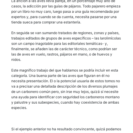
La afición a las aves lleva pareja, en un porcentaje muy alto de
casos, la adicción por las guías de pájaros. Todo pajarero empieza
por un libro no muy caro, luego pasa a una guía recomendada por
expertos y, para cuando se da cuenta, necesita pasarse por una
tienda sueca para comprar una estantería.
En seguida se van sumando tratados de regiones, zonas y países,
trabajos editados de grupos de aves específicos – las larolimícolas
son un campo inagotable para las editoriales temáticas- y,
finalmente, se añaden las de carácter técnico, como podrían ser
las de aves en vuelo, rastros, pájaros en mano, o de huevos y
nidos.
Este magnífico trabajo del que hablamos se podría incluir en esta
categoría. Una buena parte de las aves que figuran en él no
necesita presentación. El o la potencial usuaria de estos tomos no
va a precisar una detallada descripción de los diversos plumajes
de un carbonero común pero, sin irse muy lejos, quizá sí necesite
una ayuda para identificar con seguridad los carboneros montano
y palustre y sus subespecies, cuando hay coexistencia de ambas
especies.
Si el ejemplo anterior no ha resultado convincente, quizá podamos