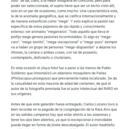
foto!” se da, claro, a la mejor fotografía en concurso, pero para
poder ser seleccionada, el sujeto tiene que ser un bicho visto allí,
solo en un par de ocasiones, como mucho. Una característica esta,
la de la anomalía geográfica, que se califica internacionalmente y
de manera extraoficial como “mega”. Y esto explica la pasión tan
específica de estos pajareros de ojo rápido y conocimiento
extenso: ver animales “megarraros”. Todo aquello que lleva el
prefijo mega genera pasiones incontrolables. Si algo es “mega-
caro”, “mega-bonito”, “mega-excepcional” o “mega-puro” siempre
va a haber un grupo de personas “mega-dispuestas” a dejarse los
riñones, la cartera o ambas cosas, con tal de poseerlo,
contemplarlo, disfrutarlo o chutárselo..
En esta ocasión el ¡Vaya foto! fue a parar a las manos de Pablo
Gutiérrez que inmortalizó un siberiano mosquitero de Pallas
(
Philoscopus proregulus
) que previamente había localizado. Se da
la casualidad en esta mayoría de edad del certamen, de que el
autor de la fotografía premiada fue el autor intelectual del RARO en
sus orígenes.
Antes de que este galardón fuese entregado, Carlos Lozano tuvo a
bien recordar en la pagoda de la congregación de la Rara Avis que
en las salidas camperas hay que estar atento a las sorpresas y
tener los ojos bien abiertos, ya que lo excepcional e inolvidable
puede llegar en forma de jinete descabalgado. El autor madrileño