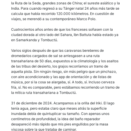
la Ruta de la Seda, grandes zonas de China; el sureste asiático y la
India. Para cuando regresó a su Tánger natal 24 años más tarde se
calcula que había recorrido 120.000 kilómetros. En cuestión de
viajes, se merendó a su contemporáneo Marco Polo.
Cuatrocientos años antes de que los franceses soñasen con la
ciudad dorada al otro lado del Sahara, Ibn Battuta había estado ya
en Samarkanda y Tombuctú.
Varios siglos después de que las caravanas bereberes de
dromedarios cargados de sal se arriesgasen a una ruta
transahariana de 50 días, expuestos a la climatología y los asaltos
de las tribus del desierto, los grajos recorríamos un tramo de
aquella pista. Sin ningún riesgo, sin más peligro que un pinchazo,
con aire acondicionado y las app de orientación y de listas de
música, por si la cosa se alargaba, sí. A todo, sí. Incluso cerveza
fría, sí. No es comparable, pero estábamos recorriendo un tramo de
la mítica ruta transahariana a Tombuctú.
31 de diciembre de 2024. Acampamos a la orilla del Iriki. El lago
tenía agua, pero estaba claro que meses atrás la superficie
inundada debía de quintuplicar su tamaño. Con apenas unos
centímetros de profundidad, la idea del baño reparador
desapareció más rápido que mis pies engullidos por la masa
viscosa sobre la que trataba de caminar.