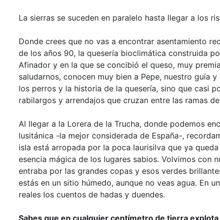
La sierras se suceden en paralelo hasta llegar a los ri
Donde crees que no vas a encontrar asentamiento rec
de los años 90, la quesería bioclimática construida 
Afinador y en la que se concibió el queso, muy premi
saludarnos, conocen muy bien a Pepe, nuestro guía y
los perros y la historia de la quesería, sino que casi 
rabilargos y arrendajos que cruzan entre las ramas de
Al llegar a la Lorera de la Trucha, donde podemos e
lusitánica -la mejor considerada de España-, recorda
isla está arropada por la poca laurisilva que ya queda 
esencia mágica de los lugares sabios. Volvimos con nue
entraba por las grandes copas y esos verdes brillant
estás en un sitio húmedo, aunque no veas agua. En un 
reales los cuentos de hadas y duendes.
Sabes que en cualquier centímetro de tierra explota la 