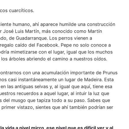
scos cuarcíticos.
iente humano, ahí aparece humilde una construcción
por José Luis Martín, más conocido como Martín
ado, de Guadarranque. Los perros vienen a
 regalo caído del Facebook. Pepe no solo conoce a
podría mimetizarse con el lugar, igual que los muchos
 los árboles abriendo el camino a nuestros oídos.
ncontrarnos con una acumulación importante de Prunus
mos casi instantáneamente un lugar de Madeira. Esta
en las antiguas selvas y, al igual que aquí, tiene esa
stros recuerdos a aquel lugar, al intuir la luz que
es del musgo que tapiza todo a su paso. Sabes que
primer vistazo, sientes que ahí también podrían ser
vida a nivel micro, ese nivel que es difícil ver y al