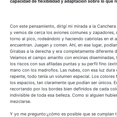
capacidad de flexibilidad y adaptación sobre lo que 
Con este pensamiento, dirigí mi mirada a la Canchera d
y vemos de cerca los aviones comunes y zapadores, d
torno al pico, rodeándolo y haciendo cabriolas en el 
encuentran. Juegan y comen. Ahí, en ese lugar, podíam
Girabas a la derecha y era completamente diferente de 
Veíamos el campo amarillo con encinas diseminadas, 
los riscos con sus afiladas puntas y su perfil fino (e
mano con los madroños. Las nubes, con esa luz dura d
repente, todo tenía un volumen especial. Los colores
los espacios, tan claramente que podían ser únicos. Er
recortando por los bordes bien definidos de cada color
indivisible de toda esa belleza. Como si alguien hubi
mezclarse.
Y yo me pregunto:¿cómo es posible que se cumplan to