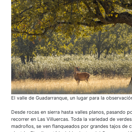
El valle de Guadarranque, un lugar para la observació
Desde rocas en sierra hasta valles planos, pasando p
recorrer en Las Villuercas. Toda la variedad de verde
madroños, se ven flanqueados por grandes tajos de c