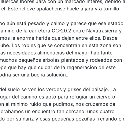
Villuercas Ibores Jara con un marcado interés, debido a
él. Este relieve apalachense huele a jara y a tomillo.
rpo aún está pesado y calmo y parece que ese estado
amino de la carretera CC-20.2 entre Navatrasierra y
os la enorme herida que dejan entre ellos. Desde
nube. Los robles que se concentran en esta zona son
las necesidades alimenticias del mayor habitante
os muchos pequeños árboles plantados y rodeados con
epe que hay que cuidar de la regeneración de este
odría ser una buena solución..
l suelo se ven los verdes y grises del paisaje. La
 lugar del camino es apto para refugiar un ciervo o
n el mínimo ruido que pudimos, nos cruzamos de
 esperábamos un encuentro tan cercano, unos cuatro
rado por su nariz y esas pequeñas pezuñas frenando en