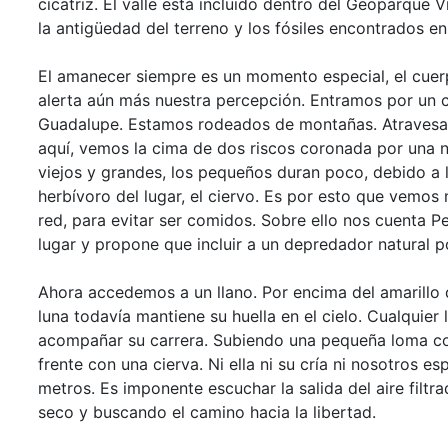
cicatriz. El valle está incluido dentro del Geoparque 
la antigüedad del terreno y los fósiles encontrados en 
El amanecer siempre es un momento especial, el cue
alerta aún más nuestra percepción. Entramos por un c
Guadalupe. Estamos rodeados de montañas. Atravesam
aquí, vemos la cima de dos riscos coronada por una 
viejos y grandes, los pequeños duran poco, debido a 
herbívoro del lugar, el ciervo. Es por esto que vem
red, para evitar ser comidos. Sobre ello nos cuenta P
lugar y propone que incluir a un depredador natural p
Ahora accedemos a un llano. Por encima del amarillo de
luna todavía mantiene su huella en el cielo. Cualquier
acompañar su carrera. Subiendo una pequeña loma co
frente con una cierva. Ni ella ni su cría ni nosotros
metros. Es imponente escuchar la salida del aire filt
seco y buscando el camino hacia la libertad.