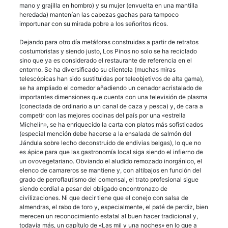
mano y grajilla en hombro) y su mujer (envuelta en una mantilla
heredada) mantenían las cabezas gachas para tampoco
importunar con su mirada pobre a los señoritos ricos.
Dejando para otro día metáforas construidas a partir de retratos
costumbristas y siendo justo, Los Pinos no solo se ha reciclado
sino que ya es considerado el restaurante de referencia en el
entorno. Se ha diversificado su clientela (muchas miras
telescópicas han sido sustituidas por teleobjetivos de alta gama),
se ha ampliado el comedor añadiendo un cenador acristalado de
importantes dimensiones que cuenta con una televisión de plasma
(conectada de ordinario a un canal de caza y pesca) y, de cara a
competir con las mejores cocinas del país por una «estrella
Michelín», se ha enriquecido la carta con platos más sofisticados
(especial mención debe hacerse a la ensalada de salmón del
Jándula sobre lecho deconstruido de endivias belgas), lo que no
es ápice para que las gastronomía local siga siendo el infierno de
un ovovegetariano. Obviando el aludido remozado inorgánico, el
elenco de camareros se mantiene y, con altibajos en función del
grado de perroflautismo del comensal, el trato profesional sigue
siendo cordial a pesar del obligado encontronazo de
civilizaciones. Ni que decir tiene que el conejo con salsa de
almendras, el rabo de toro y, especialmente, el paté de perdiz, bien
merecen un reconocimiento estatal al buen hacer tradicional y,
todavía más, un capítulo de «Las mil y una noches» en lo que a