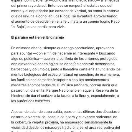
esperando impaciente —como así mismo yo lo hago— a la llegada
del primer rayo de sol. Entonces se romperá el estatus quo del
monte y el depredador (un cazador de verdad, no como la caterva
que desayuna alcohol en Los Pinos), se levantará aprovechando
el aumento de desorden en el aire y matará un conejo (como Paco
“el Bajo”) o una perdiz para vivir.
El paraíso está en el Encinarejo
En animada charla, siempre que tengo oportunidad, aprovecho
para apuntar —con el fin de hacerme el interesante y buscando
algo de polémica— que en la periferia de los entornos protegidos
con elevado valor ecológico, se deberían construir merenderos,
barbacoas y columpios, junto a llamativa cartelería anunciando los
méritos biológicos del espacio natural en cuestión; de esa manera,
las familias con camadas insoportables y los omnipresentes
macarras acompañados de su música ratonera, podrán decir que
pasaron un día en tal Parque Nacional o en aquella Reserva de la
biosfera sin dar el coñazo a la fauna, a la flora y, especialmente, a
los auténticos
wildlifers
.
A pesar de estar de capa caída, pues en las últimas dos décadas el
desarrollo vertical del bosque de ribera y el avance horizontal de
la cobertura vegetal próxima, ha empeorado sensiblemente la
visibilidad desde los miradores tradicionales, el área recreativa del