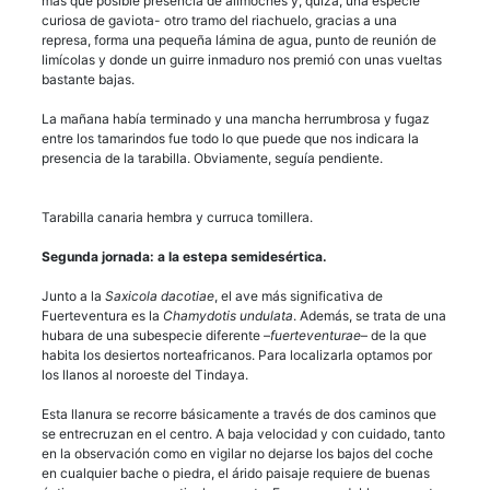
más que posible presencia de alimoches y, quizá, una especie
curiosa de gaviota- otro tramo del riachuelo, gracias a una
represa, forma una pequeña lámina de agua, punto de reunión de
limícolas y donde un guirre inmaduro nos premió con unas vueltas
bastante bajas.
La mañana había terminado y una mancha herrumbrosa y fugaz
entre los tamarindos fue todo lo que puede que nos indicara la
presencia de la tarabilla. Obviamente, seguía pendiente.
Tarabilla canaria hembra y curruca tomillera.
Segunda jornada: a la estepa semidesértica.
Junto a la
Saxicola dacotiae
, el ave más significativa de
Fuerteventura es la
Chamydotis undulata
. Además, se trata de una
hubara de una subespecie diferente –
fuerteventurae
– de la que
habita los desiertos norteafricanos. Para localizarla optamos por
los llanos al noroeste del Tindaya.
Esta llanura se recorre básicamente a través de dos caminos que
se entrecruzan en el centro. A baja velocidad y con cuidado, tanto
en la observación como en vigilar no dejarse los bajos del coche
en cualquier bache o piedra, el árido paisaje requiere de buenas