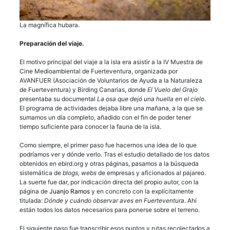
La magnífica hubara.
Preparación del viaje.
El motivo principal del viaje a la isla era asistir a la IV Muestra de
Cine Medioambiental de Fuerteventura, organizada por
AVANFUER (Asociación de Voluntarios de Ayuda a la Naturaleza
de Fuerteventura) y Birding Canarias, donde
El Vuelo del Grajo
presentaba su documental
La osa que dejó una huella en el cielo
.
El programa de actividades dejaba libre una mañana, a la que se
sumamos un día completo, añadido con el fin de poder tener
tiempo suficiente para conocer la fauna de la isla.
Como siempre, el primer paso fue hacernos una idea de lo que
podríamos ver y dónde verlo. Tras el estudio detallado de los datos
obtenidos en ebird.org y otras páginas, pasamos a la búsqueda
sistemática de
blogs, webs
de empresas y aficionados al pajareo.
La suerte fue dar, por indicación directa del propio autor, con la
página de
Juanjo Ramos
y en concreto con la explícitamente
titulada:
Dónde y cuándo observar aves en Fuerteventura
. Ahí
están todos los datos necesarios para ponerse sobre el terreno.
El siguiente paso fue transcribir esos puntos y rutas recolectados a