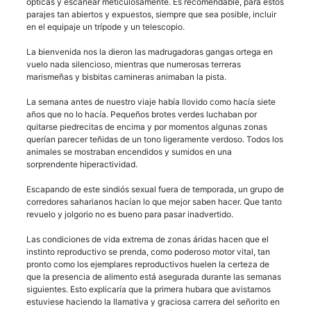
ópticas y escanear meticulosamente. Es recomendable, para estos
parajes tan abiertos y expuestos, siempre que sea posible, incluir
en el equipaje un trípode y un telescopio.
La bienvenida nos la dieron las madrugadoras gangas ortega en
vuelo nada silencioso, mientras que numerosas terreras
marismeñas y bisbitas camineras animaban la pista.
La semana antes de nuestro viaje había llovido como hacía siete
años que no lo hacía. Pequeños brotes verdes luchaban por
quitarse piedrecitas de encima y por momentos algunas zonas
querían parecer teñidas de un tono ligeramente verdoso. Todos los
animales se mostraban encendidos y sumidos en una
sorprendente hiperactividad.
Escapando de este sindiós sexual fuera de temporada, un grupo de
corredores saharianos hacían lo que mejor saben hacer. Que tanto
revuelo y jolgorio no es bueno para pasar inadvertido.
Las condiciones de vida extrema de zonas áridas hacen que el
instinto reproductivo se prenda, como poderoso motor vital, tan
pronto como los ejemplares reproductivos huelen la certeza de
que la presencia de alimento está asegurada durante las semanas
siguientes. Esto explicaría que la primera hubara que avistamos
estuviese haciendo la llamativa y graciosa carrera del señorito en