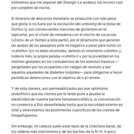
kilómetros que me separan del
Shangri-La
andaluz los recorro casi
por completo de noche.
El itinerario de descenso mesetario se produciría con más pena
que gloria si no fuera por la excitación del
unboxing
de la bolsa de
Doritos (y sus consecuentes manchas de glutamato en la
tapicería), por el chute de metadona con el mocho de cocacola
(«Zero» de un tiempo a esta parte), por el dinamismo que generan
las quejas de los pasajeros ante mi negativa a parar para tomar un
«cafetito» (yo no bebo alcaloides, detesto el «momento cafelito» y,
todavía más, la propia palaba «cafelito») y por la jovialidad en los
motines gestados en los contubernios de los asientos traseros —
pergeñados por los ocupantes con vejigas de neonato y por
aquellos aquejados de diabetes insípidas— para obligarme a hacer
periódicas detenciones con el objetivo de ir al retrete.
Y de esta manera, aun permeabilizados por ese optimismo
endorfínico que los viernes por la tarde pone a prueba la
elasticidad de nuestra barrera hematoencefálica, la conversación
no comienza a fluir desenfadada hasta que la oscuridad exterior es
total y atravesamos las postrimerías cuarcíticas de las crestas de
Despeñaperros.
Sin embargo, mi cabeza suele estar lejos de la cháchara banal, de
los radares más traicioneros y de los baches de la N-IV. A poco