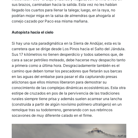
sus brazos, caminaban hacia la salida. Esta vez no les habían
llegado los cuartos para llenar la talega; luego, en la raya, no
podrían mojar miga en la salsa de almendras que ahogaría al
conejo cazado por Paco esa misma mañana.
Autopista hacia el cielo
Si hay una ruta paradigmática en la Sierra de Andújar, esta es la
carretera que se dirige desde Los Pinos hacia el Salto del Jándula.
Sus 17 kilómetros no tienen desperdicio y todos sabemos que, de
cara a sacar petróleo moteado, debe hacerse muy despacito tanto
a primera como a última hora. Desgraciadamente también es el
camino que deben tomar los pescadores que fletarán sus barcas
en las aguas del embalse para pasar el día capturando presas
alóctonas que ellos mismos liberaron para demostrar su
conocimiento de las complejas dinámicas ecosistémicas. Esta otra
estirpe de cruzados en pos de la pervivencia de las tradiciones
rurales siempre tiene prisa y además suelen acarrear una lancha
(construida a partir de algún novísimo polímero ultraligero) en un
remolque tras su todoterreno, generando con sus rebrincos
socavones de muy diferente calado en el firme.