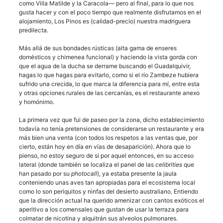
como Villa Matilde y la Caracola— pero al final, para lo que nos
gusta hacer y con el poco tiempo que realmente disfrutamos en el
alojamiento, Los Pinos es (calidad-precio) nuestra madriguera
predilecta.
Más allá de sus bondades rústicas (alta gama de enseres
domésticos y chimenea funcional) y haciendo la vista gorda con
que el agua de la ducha se derrame buscando el Guadalquivir,
hagas lo que hagas para evitarlo, como si el río Zambeze hubiera
sufrido una crecida, lo que marca la diferencia para mí, entre esta
y otras opciones rurales de las cercanías, es el restaurante anexo
y homónimo.
La primera vez que fui de paseo por la zona, dicho establecimiento
todavía no tenía pretensiones de considerarse un restaurante y era
más bien una venta (con todos los respetos a las ventas que, por
cierto, están hoy en día en vías de desaparición). Ahora que lo
pienso, no estoy seguro de si por aquel entonces, en su acceso
lateral (donde también se localiza el panel de las
celibrities
que
han pasado por su
photocall
), ya estaba presente la jaula
conteniendo unas aves tan apropiadas para el ecosistema local
como lo son periquitos y ninfas del desierto australiano. Entiendo
que la dirección actual ha querido amenizar con cantos exóticos el
aperitivo a los comensales que gustan de usar la terraza para
colmatar de nicotina y alquitrán sus alveolos pulmonares.