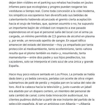
dejan bien visibles en el parking sus rehalas hacinadas en jaulas
infames para que ecologistas y
progres
puedan rasgarse las
vestiduras a tiempo real. Como toda concesión a la vida moderna,
los simpáticos escopeteros han diversificado sus bebidas de
calentamiento habiendo alcanzado el gremio cierta aceptación
hacia el orujo de hierbas, que, quieran asumirlo o no, ha supuesto
un importante bajón de virilidad con respecto a ese pasado
esplendoroso en el que el personal salía del local con el arma ya
cargada, un mínimo permitido de 2,5 gramos de alcohol en plasma
y, por ende, un renovado apetito de sangre. En aquel idílico
amanecer del estado del bienestar —hoy ya empañado por tanta
protección al medioambiente, tanto ecofeminismo, tanto «ahora
resulta que el plomo también es malo» y, resumiendo, tanta
mamandurria— entre dios padre y sus hijos predilectos, los
cazadores, solo se interponía el cielo azul de una única y grande
España.
Hace muy poco estuve sentado en Los Pinos. La jornada se había
dado bien y yo bebía cerveza, perlaba con aceite de oliva virgen
submarinos de paté de perdiz y mojaba pan en la salsa del rabo de
toro. Alcé la cabeza hacia la televisión y, justo cuando un jabalí
era abatido por un disparo certero, un miembro del personal de
sala cambió de canal; como toda innovación audiovisual, los
clientes pudimos disfrutar a partir de ese instante del partido de la
selección española. Al ser un amistoso con Albania —¿Albania