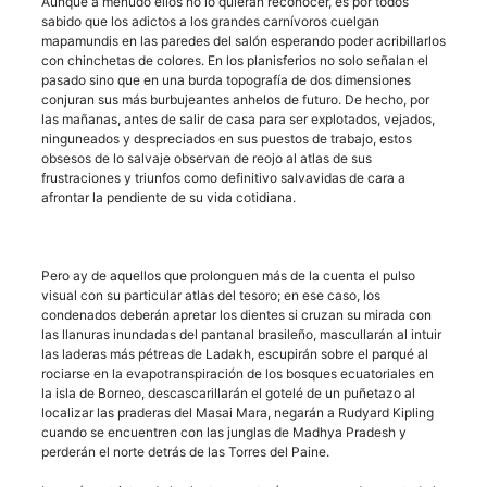
Aunque a menudo ellos no lo quieran reconocer, es por todos
sabido que los adictos a los grandes carnívoros cuelgan
mapamundis en las paredes del salón esperando poder acribillarlos
con chinchetas de colores. En los planisferios no solo señalan el
pasado sino que en una burda topografía de dos dimensiones
conjuran sus más burbujeantes anhelos de futuro. De hecho, por
las mañanas, antes de salir de casa para ser explotados, vejados,
ninguneados y despreciados en sus puestos de trabajo, estos
obsesos de lo salvaje observan de reojo al atlas de sus
frustraciones y triunfos como definitivo salvavidas de cara a
afrontar la pendiente de su vida cotidiana.
Pero ay de aquellos que prolonguen más de la cuenta el pulso
visual con su particular atlas del tesoro; en ese caso, los
condenados deberán apretar los dientes si cruzan su mirada con
las llanuras inundadas del pantanal brasileño, mascullarán al intuir
las laderas más pétreas de Ladakh, escupirán sobre el parqué al
rociarse en la evapotranspiración de los bosques ecuatoriales en
la isla de Borneo, descascarillarán el gotelé de un puñetazo al
localizar las praderas del Masai Mara, negarán a Rudyard Kipling
cuando se encuentren con las junglas de Madhya Pradesh y
perderán el norte detrás de las Torres del Paine.