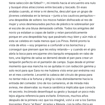
tiene selección de fútbol?—, mi interés hacia el encuentro era nulo
y busqué otras atracciones entre bocado y bocado. En esas
andaba cuando, al mirar a mi derecha, descubrí que un grupo de
jóvenes celebraba en la terraza —junto a los cautivos periquitos—
una despedida de soltero: los mozos habían disfrazado al reo de
mujer y unos desmesurados pechos de plástico le sobresalían por
el escote de una blusa demasiado ceñida. Todos los amigotes del
novio ya estaban a copas de balón y reían paroxísticamente
porque en una despedida hay que pasárselo muy bien y aún más si
esta se celebra en nada menos que Los Pinos. Retiré pronto la
vista de ellos —soy propenso a confundir a los borrachos y
conseguir que piensen que les estoy retando— y cuando en el giro
abría la boca para encajarme otro barquito empapado en rabo de
toro, una lágrima de salsa se derramó desde el pan para crear un
lamparón perfecto en el pantalón de campo. Supe desde el primer
momento que esa mancha no se quitaba ni con radiación gamma y
solo recé para que Sara no me hubiera visto errar por enésima vez
en el mes corriente. Levanté la cabeza del círculo de grasa para
no tentar más a la fortuna y dirigí la vista distraídamente hacia la
entrada del comedor. Uno de los camareros, el de mirada más
aviesa, me observaba: su mueca sardónica implicaba que conocía
mi secreto. Incómodo desenfoqué su gesto y busqué un poco más
lejos alguna referencia para evitarle. Entonces, muchos años
después de la primera vez que los imaginé, volví a ver a los Santos
Inocentes: Paco “el Bajo”, Azarías y Régula, con la niña chica en