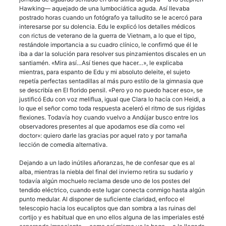
Hawking— aquejado de una lumbociática aguda. Así llevaba
postrado horas cuando un fotógrafo ya talludito se le acercó para
interesarse por su dolencia. Edu le explicó los detalles médicos
con rictus de veterano de la guerra de Vietnam, a lo que el tipo,
restándole importancia a su cuadro clínico, le confirmó que él le
iba a dar la solución para resolver sus pinzamientos discales en un
santiamén. «Mira así…Así tienes que hacer…», le explicaba
mientras, para espanto de Edu y mi absoluto deleite, el sujeto
repetía perfectas sentadillas al más puro estilo de la gimnasia que
se describía en El florido pensil. «Pero yo no puedo hacer eso», se
justificó Edu con voz meliflua, igual que Clara lo hacía con Heidi, a
lo que el señor como toda respuesta aceleró el ritmo de sus rígidas
flexiones. Todavía hoy cuando vuelvo a Andújar busco entre los
observadores presentes al que apodamos ese día como «el
doctor»: quiero darle las gracias por aquel rato y por tamaña
lección de comedia alternativa.
Dejando a un lado inútiles añoranzas, he de confesar que es al
alba, mientras la niebla del final del invierno retira su sudario y
todavía algún mochuelo reclama desde uno de los postes del
tendido eléctrico, cuando este lugar conecta conmigo hasta algún
punto medular. Al disponer de suficiente claridad, enfoco el
telescopio hacia los eucaliptos que dan sombra a las ruinas del
cortijo y es habitual que en uno ellos alguna de las imperiales esté