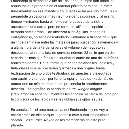
Encinarejo (a menos de 8 km de Los Pinos) cumple con todos los
requisitos que proponía en el anterior párrafo pero con un matiz
fundamental: en ese maldito sitio, puedes estar asando morcillas o
pegándole un capón al más insufrible de tus sobrinos y, al mismo
tiempo —mirando hacia el río—, ver la cabeza de la nutria
arrastrando una carpa; pero no solo eso, allí tienes opción —
mirando hacia arriba— de observar a las águilas imperiales
cortejándose, no sería descabellado —mirando a tu espalda— que
un lince caminase entre las matas de jaras buscando la merienda y
a última hora de la tarde, si bajas el volumen del reguetón y
después de abrirte la lata de cerveza número 23 en lo que va de
sábado, es más que factible escuchar el canto de uno de los búhos
reales residentes. De tal forma que habría holandeses, ingleses y
finlandeses que se prestarían gustosos a una orquiectomía
(extirpación de uno o dos testículos), sin anestesia y ejecutada
con cuchillo y tenedor, por tener la oportunidad de —además de
contar con un mínimo chance de presenciar lo anteriormente
descrito— fotografiar un bando de
azure-winged magpie
(“rabilargo” en español), mientras les chorrea manteca de lomo por
la comisura de los labios y se les vidrian sus ojitos azules.
En conclusión, el área recreativa del Encinarejo —y no voy a
escribir más de ella porque llegados a este punto las palabras
sobran— es el
Rolls-Royce
de los merenderos de este puto
planeta.