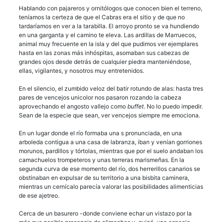
Hablando con pajareros y ornitólogos que conocen bien el terreno,
teníamos la certeza de que el Cabras era el sitio y de que no
tardaríamos en ver a la tarabilla. El arroyo pronto se va hundiendo
en una garganta y el camino te eleva. Las ardillas de Marruecos,
animal muy frecuente en la isla y del que pudimos ver ejemplares
hasta en las zonas más inhóspitas, asomaban sus cabezas de
grandes ojos desde detrás de cualquier piedra manteniéndose,
ellas, vigilantes, y nosotros muy entretenidos.
En el silencio, el zumbido veloz del batir rotundo de alas: hasta tres
pares de vencejos unicolor nos pasaron rozando la cabeza
aprovechando el angosto vallejo como
buffet
. No lo puedo impedir.
Sean de la especie que sean, ver vencejos siempre me emociona.
En un lugar donde el río formaba una s pronunciada, en una
arboleda contigua a una casa de labranza, iban y venían gorriones
morunos, pardillos y tórtolas, mientras que por el suelo andaban los
camachuelos trompeteros y unas terreras marismeñas. En la
segunda curva de ese momento del río, dos herrerillos canarios se
obstinaban en expulsar de su territorio a una bisbita caminera,
mientras un cernícalo parecía valorar las posibilidades alimenticias
de ese ajetreo.
Cerca de un basurero -donde conviene echar un vistazo por la