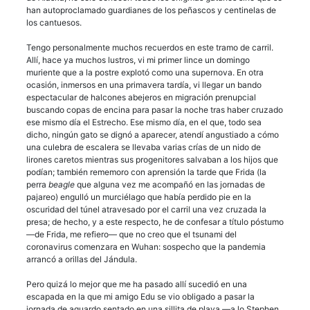
han autoproclamado guardianes de los peñascos y centinelas de
los cantuesos.
Tengo personalmente muchos recuerdos en este tramo de carril.
Allí, hace ya muchos lustros, vi mi primer lince un domingo
muriente que a la postre explotó como una supernova. En otra
ocasión, inmersos en una primavera tardía, vi llegar un bando
espectacular de halcones abejeros en migración prenupcial
buscando copas de encina para pasar la noche tras haber cruzado
ese mismo día el Estrecho. Ese mismo día, en el que, todo sea
dicho, ningún gato se dignó a aparecer, atendí angustiado a cómo
una culebra de escalera se llevaba varias crías de un nido de
lirones caretos mientras sus progenitores salvaban a los hijos que
podían; también rememoro con aprensión la tarde que Frida (la
perra
beagle
que alguna vez me acompañó en las jornadas de
pajareo) engulló un murciélago que había perdido pie en la
oscuridad del túnel atravesado por el carril una vez cruzada la
presa; de hecho, y a este respecto, he de confesar a título póstumo
—de Frida, me refiero— que no creo que el tsunami del
coronavirus comenzara en Wuhan: sospecho que la pandemia
arrancó a orillas del Jándula.
Pero quizá lo mejor que me ha pasado allí sucedió en una
escapada en la que mi amigo Edu se vio obligado a pasar la
jornada de aguardo sentado en una sillita de playa —a lo Stephen