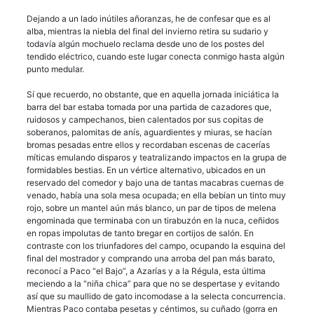
Dejando a un lado inútiles añoranzas, he de confesar que es al
alba, mientras la niebla del final del invierno retira su sudario y
todavía algún mochuelo reclama desde uno de los postes del
tendido eléctrico, cuando este lugar conecta conmigo hasta algún
punto medular.
Sí que recuerdo, no obstante, que en aquella jornada iniciática la
barra del bar estaba tomada por una partida de cazadores que,
ruidosos y campechanos, bien calentados por sus copitas de
soberanos, palomitas de anís, aguardientes y miuras, se hacían
bromas pesadas entre ellos y recordaban escenas de cacerías
míticas emulando disparos y teatralizando impactos en la grupa de
formidables bestias. En un vértice alternativo, ubicados en un
reservado del comedor y bajo una de tantas macabras cuernas de
venado, había una sola mesa ocupada; en ella bebían un tinto muy
rojo, sobre un mantel aún más blanco, un par de tipos de melena
engominada que terminaba con un tirabuzón en la nuca, ceñidos
en ropas impolutas de tanto bregar en cortijos de salón. En
contraste con los triunfadores del campo, ocupando la esquina del
final del mostrador y comprando una arroba del pan más barato,
reconocí a Paco “el Bajo”, a Azarías y a la Régula, esta última
meciendo a la “niña chica” para que no se despertase y evitando
así que su maullido de gato incomodase a la selecta concurrencia.
Mientras Paco contaba pesetas y céntimos, su cuñado (gorra en