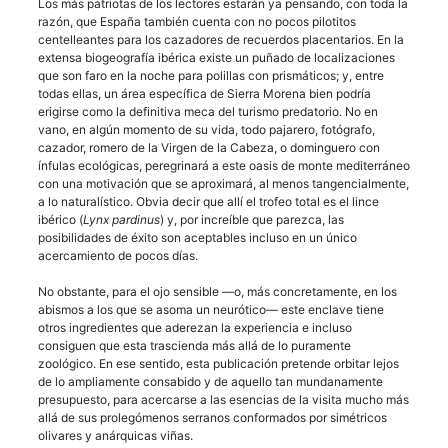
Los más patriotas de los lectores estarán ya pensando, con toda la
razón, que España también cuenta con no pocos pilotitos
centelleantes para los cazadores de recuerdos placentarios. En la
extensa biogeografía ibérica existe un puñado de localizaciones
que son faro en la noche para polillas con prismáticos; y, entre
todas ellas, un área específica de Sierra Morena bien podría
erigirse como la definitiva meca del turismo predatorio. No en
vano, en algún momento de su vida, todo pajarero, fotógrafo,
cazador, romero de la Virgen de la Cabeza, o dominguero con
ínfulas ecológicas, peregrinará a este oasis de monte mediterráneo
con una motivación que se aproximará, al menos tangencialmente,
a lo naturalístico. Obvia decir que allí el trofeo total es el lince
ibérico (
Lynx pardinus
) y, por increíble que parezca, las
posibilidades de éxito son aceptables incluso en un único
acercamiento de pocos días.
No obstante, para el ojo sensible —o, más concretamente, en los
abismos a los que se asoma un neurótico— este enclave tiene
otros ingredientes que aderezan la experiencia e incluso
consiguen que esta trascienda más allá de lo puramente
zoológico. En ese sentido, esta publicación pretende orbitar lejos
de lo ampliamente consabido y de aquello tan mundanamente
presupuesto, para acercarse a las esencias de la visita mucho más
allá de sus prolegómenos serranos conformados por simétricos
olivares y anárquicas viñas.