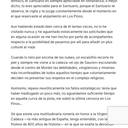
lentisco, el Santuario es siempre apreciable en lontananza; o mejor
dicho, tú eres apreciable para el Santuario, porque el Santuario te
observa, te vigila y te juzga constantemente desde el momento en
el que reservaste el alojamiento en Los Pinos.
Aun habiendo estado bien cerca de él tantas veces, no lo he
visitado nunca y he aguantado estoicamente las solicitudes que
en alguna ocasión se me han hecho por parte de acompañantes
respecto a la posibilidad de pasarnos por allí para añadir un plus
cultural al viaje.
Cuando lo miro por encima de las nubes, un escalofrío recorre mi
piel y siempre me viene a la cabeza «el ojo de Sauron» escrutando
desde el centro de Mordor las debilidades, vergüenzas y miserias
más inconfesables de todos aquellos herejes que voluntariamente
deciden no presentar sus respetos en el complejo religioso.
Asimismo, repaso neuróticamente los fallos estratégicos: tenía que
haber madrugado un poco más, no aguardamos suficiente tiempo
en aquella curva de la pista, me sobró la última cerveza en Los
Pinos…
Sé que existe una multitudinaria romería en honor a la Virgen de la
Cabeza —la más antigua de España, tengo entendido, con la
friolera de 800 años de historia— en la que se exalta la devoción