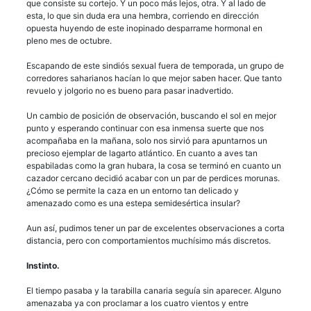
que consiste su cortejo. Y un poco más lejos, otra. Y al lado de
esta, lo que sin duda era una hembra, corriendo en dirección
opuesta huyendo de este inopinado desparrame hormonal en
pleno mes de octubre.
Escapando de este sindiós sexual fuera de temporada, un grupo de
corredores saharianos hacían lo que mejor saben hacer. Que tanto
revuelo y jolgorio no es bueno para pasar inadvertido.
Un cambio de posición de observación, buscando el sol en mejor
punto y esperando continuar con esa inmensa suerte que nos
acompañaba en la mañana, solo nos sirvió para apuntarnos un
precioso ejemplar de lagarto atlántico. En cuanto a aves tan
espabiladas como la gran hubara, la cosa se terminó en cuanto un
cazador cercano decidió acabar con un par de perdices morunas.
¿Cómo se permite la caza en un entorno tan delicado y
amenazado como es una estepa semidesértica insular?
Aun así, pudimos tener un par de excelentes observaciones a corta
distancia, pero con comportamientos muchísimo más discretos.
Instinto.
El tiempo pasaba y la tarabilla canaria seguía sin aparecer. Alguno
amenazaba ya con proclamar a los cuatro vientos y entre