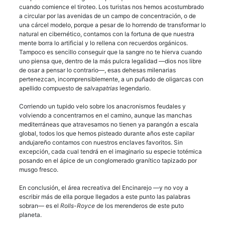
cuando comience el tiroteo. Los turistas nos hemos acostumbrado
a circular por las avenidas de un campo de concentración, o de
una cárcel modelo, porque a pesar de lo horrendo de transformar lo
natural en cibernético, contamos con la fortuna de que nuestra
mente borra lo artificial y lo rellena con recuerdos orgánicos.
Tampoco es sencillo conseguir que la sangre no te hierva cuando
uno piensa que, dentro de la más pulcra legalidad —dios nos libre
de osar a pensar lo contrario—, esas dehesas milenarias
pertenezcan, incomprensiblemente, a un puñado de oligarcas con
apellido compuesto de
salvapatrias
legendario.
Corriendo un tupido velo sobre los anacronismos feudales y
volviendo a concentrarnos en el camino, aunque las manchas
mediterráneas que atravesamos no tienen ya parangón a escala
global, todos los que hemos pisteado durante años este capilar
andujareño contamos con nuestros enclaves favoritos. Sin
excepción, cada cual tendrá en el imaginario su especie totémica
posando en el ápice de un conglomerado granítico tapizado por
musgo fresco.
En conclusión, el área recreativa del Encinarejo —y no voy a
escribir más de ella porque llegados a este punto las palabras
sobran— es el
Rolls-Royce
de los merenderos de este puto
planeta.