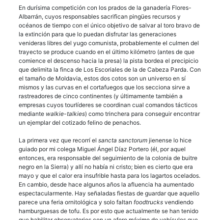
En durísima competición con los prados de la ganadería Flores-
Albarrán, cuyos responsables sacrifican pingües recursos y
océanos de tiempo con el único objetivo de salvar al toro bravo de
la extinción para que lo puedan disfrutar las generaciones
venideras libres del yugo comunista, probablemente el culmen del
trayecto se produce cuando en el último kilómetro (antes de que
comience el descenso hacia la presa) la pista bordea el precipicio
que delimita la finca de Los Escoriales de la de Cabeza Parda. Con
el tamaño de Moldavia, estos dos cotos son un universo en sí
mismos y las curvas en el cortafuegos que los secciona sirve a
rastreadores de cinco continentes (y últimamente también a
empresas cuyos tourlíderes se coordinan cual comandos tácticos
mediante
walkie-talkies
) como trinchera para conseguir encontrar
un ejemplar del cotizado felino de penachos.
La primera vez que recorrí el
sancta sanctorum
jienense lo hice
guiado por mi colega Miguel Ángel Díaz Portero (él, por aquel
entonces, era responsable del seguimiento de la colonia de buitre
negro en la Sierra) y allí no había ni cristo; bien es cierto que era
mayo y que el calor era insufrible hasta para los lagartos ocelados.
En cambio, desde hace algunos años la afluencia ha aumentado
espectacularmente. Hay señaladas fiestas de guardar que aquello
parece una feria ornitológica y solo faltan
foodtrucks
vendiendo
hamburguesas de tofu. Es por esto que actualmente se han tenido
que habilitar observatorios con un aforo máximo de vehículos que