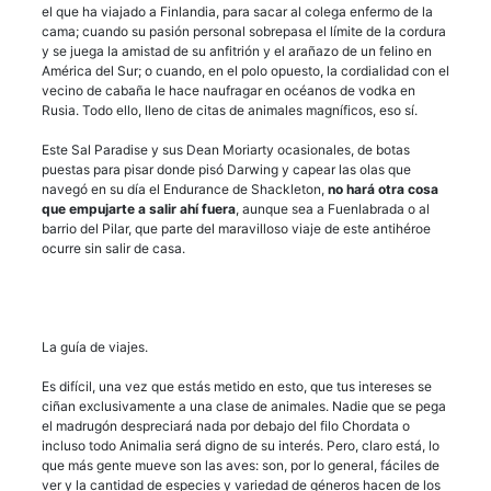
el que ha viajado a Finlandia, para sacar al colega enfermo de la
cama; cuando su pasión personal sobrepasa el límite de la cordura
y se juega la amistad de su anfitrión y el arañazo de un felino en
América del Sur; o cuando, en el polo opuesto, la cordialidad con el
vecino de cabaña le hace naufragar en océanos de vodka en
Rusia. Todo ello, lleno de citas de animales magníficos, eso sí.
Este Sal Paradise y sus Dean Moriarty ocasionales, de botas
puestas para pisar donde pisó Darwing y capear las olas que
navegó en su día el Endurance de Shackleton,
no hará otra cosa
que empujarte a salir ahí fuera
, aunque sea a Fuenlabrada o al
barrio del Pilar, que parte del maravilloso viaje de este antihéroe
ocurre sin salir de casa.
La guía de viajes.
Es difícil, una vez que estás metido en esto, que tus intereses se
ciñan exclusivamente a una clase de animales. Nadie que se pega
el madrugón despreciará nada por debajo del filo Chordata o
incluso todo Animalia será digno de su interés. Pero, claro está, lo
que más gente mueve son las aves: son, por lo general, fáciles de
ver y la cantidad de especies y variedad de géneros hacen de los