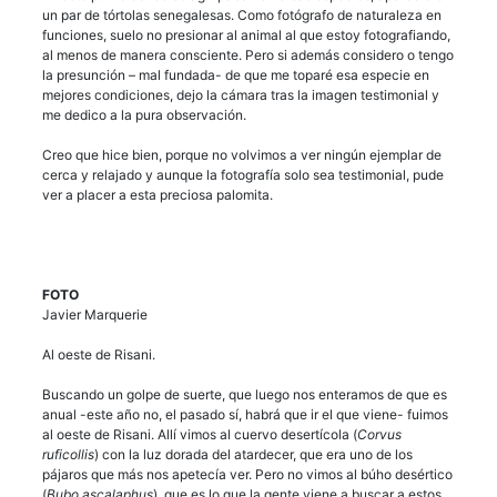
un par de tórtolas senegalesas. Como fotógrafo de naturaleza en
funciones, suelo no presionar al animal al que estoy fotografiando,
al menos de manera consciente. Pero si además considero o tengo
la presunción – mal fundada- de que me toparé esa especie en
mejores condiciones, dejo la cámara tras la imagen testimonial y
me dedico a la pura observación.
Creo que hice bien, porque no volvimos a ver ningún ejemplar de
cerca y relajado y aunque la fotografía solo sea testimonial, pude
ver a placer a esta preciosa palomita.
FOTO
Javier Marquerie
Al oeste de Risani.
Buscando un golpe de suerte, que luego nos enteramos de que es
anual -este año no, el pasado sí, habrá que ir el que viene- fuimos
al oeste de Risani. Allí vimos al cuervo desertícola (
Corvus
ruficollis
) con la luz dorada del atardecer, que era uno de los
pájaros que más nos apetecía ver. Pero no vimos al búho desértico
(
Bubo ascalaphus
), que es lo que la gente viene a buscar a estos