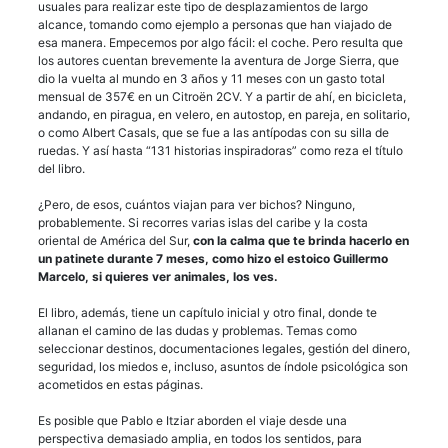
usuales para realizar este tipo de desplazamientos de largo
alcance, tomando como ejemplo a personas que han viajado de
esa manera. Empecemos por algo fácil: el coche. Pero resulta que
los autores cuentan brevemente la aventura de Jorge Sierra, que
dio la vuelta al mundo en 3 años y 11 meses con un gasto total
mensual de 357€ en un Citroën 2CV. Y a partir de ahí, en bicicleta,
andando, en piragua, en velero, en autostop, en pareja, en solitario,
o como Albert Casals, que se fue a las antípodas con su silla de
ruedas. Y así hasta “131 historias inspiradoras” como reza el título
del libro.
¿Pero, de esos, cuántos viajan para ver bichos? Ninguno,
probablemente. Si recorres varias islas del caribe y la costa
oriental de América del Sur,
con la calma que te brinda hacerlo en
un patinete durante 7 meses, como hizo el estoico Guillermo
Marcelo, si quieres ver animales, los ves.
El libro, además, tiene un capítulo inicial y otro final, donde te
allanan el camino de las dudas y problemas. Temas como
seleccionar destinos, documentaciones legales, gestión del dinero,
seguridad, los miedos e, incluso, asuntos de índole psicológica son
acometidos en estas páginas.
Es posible que Pablo e Itziar aborden el viaje desde una
perspectiva demasiado amplia, en todos los sentidos, para