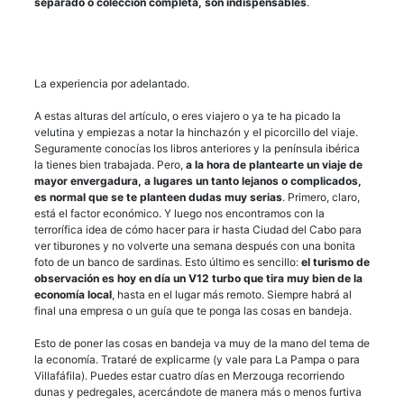
separado o colección completa, son indispensables
.
La experiencia por adelantado.
A estas alturas del artículo, o eres viajero o ya te ha picado la
velutina y empiezas a notar la hinchazón y el picorcillo del viaje.
Seguramente conocías los libros anteriores y la península ibérica
la tienes bien trabajada. Pero,
a la hora de plantearte un viaje de
mayor envergadura, a lugares un tanto lejanos o complicados,
es normal que se te planteen dudas muy serias
. Primero, claro,
está el factor económico. Y luego nos encontramos con la
terrorífica idea de cómo hacer para ir hasta Ciudad del Cabo para
ver tiburones y no volverte una semana después con una bonita
foto de un banco de sardinas. Esto último es sencillo:
el turismo de
observación es hoy en día un V12 turbo que tira muy bien de la
economía local
, hasta en el lugar más remoto. Siempre habrá al
final una empresa o un guía que te ponga las cosas en bandeja.
Esto de poner las cosas en bandeja va muy de la mano del tema de
la economía. Trataré de explicarme (y vale para La Pampa o para
Villafáfila). Puedes estar cuatro días en Merzouga recorriendo
dunas y pedregales, acercándote de manera más o menos furtiva