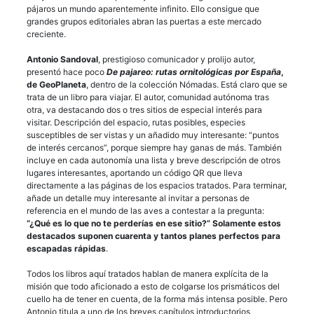
pájaros un mundo aparentemente infinito. Ello consigue que
grandes grupos editoriales abran las puertas a este mercado
creciente.
Antonio Sandoval
, prestigioso comunicador y prolijo autor,
presentó hace poco
De pajareo: rutas ornitológicas por España
,
de GeoPlaneta
, dentro de la colección Nómadas. Está claro que se
trata de un libro para viajar. El autor, comunidad autónoma tras
otra, va destacando dos o tres sitios de especial interés para
visitar. Descripción del espacio, rutas posibles, especies
susceptibles de ser vistas y un añadido muy interesante: “puntos
de interés cercanos”, porque siempre hay ganas de más. También
incluye en cada autonomía una lista y breve descripción de otros
lugares interesantes, aportando un código QR que lleva
directamente a las páginas de los espacios tratados. Para terminar,
añade un detalle muy interesante al invitar a personas de
referencia en el mundo de las aves a contestar a la pregunta:
“¿Qué es lo que no te perderías en ese sitio?” Solamente estos
destacados suponen cuarenta y tantos planes perfectos para
escapadas rápidas
.
Todos los libros aquí tratados hablan de manera explícita de la
misión que todo aficionado a esto de colgarse los prismáticos del
cuello ha de tener en cuenta, de la forma más intensa posible. Pero
Antonio titula a uno de los breves capítulos introductorios