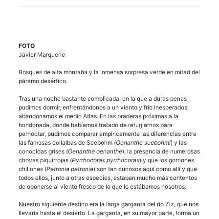
FOTO
Javier Marquerie
Bosques de alta montaña y la inmensa sorpresa verde en mitad del
páramo desértico.
Tras una noche bastante complicada, en la que a duras penas
pudimos dormir, enfrentándonos a un viento y frío inesperados,
abandonamos el medio Atlas. En las praderas próximas a la
hondonada, donde habíamos tratado de refugiarnos para
pernoctar, pudimos comparar empíricamente las diferencias entre
las famosas collalbas de Seebohm (
Oenanthe seebohmi
) y las
conocidas grises (
Oenanthe oenanthe
), la presencia de numerosas
chovas piquirrojas (
Pyrrhocorax pyrrhocorax
) y que los gorriones
chillones (
Petronia petronia
) son tan curiosos aquí como allí y que
todos ellos, junto a otras especies, estaban mucho más contentos
de oponerse al viento fresco de lo que lo estábamos nosotros.
Nuestro siguiente destino era la larga garganta del río Ziz, que nos
llevaría hasta el desierto. La garganta, en su mayor parte, forma un