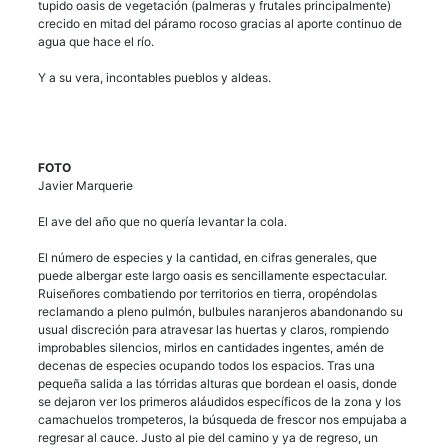
tupido oasis de vegetación (palmeras y frutales principalmente)
crecido en mitad del páramo rocoso gracias al aporte continuo de
agua que hace el río.
Y a su vera, incontables pueblos y aldeas.
FOTO
Javier Marquerie
El ave del año que no quería levantar la cola.
El número de especies y la cantidad, en cifras generales, que
puede albergar este largo oasis es sencillamente espectacular.
Ruiseñores combatiendo por territorios en tierra, oropéndolas
reclamando a pleno pulmón, bulbules naranjeros abandonando su
usual discreción para atravesar las huertas y claros, rompiendo
improbables silencios, mirlos en cantidades ingentes, amén de
decenas de especies ocupando todos los espacios. Tras una
pequeña salida a las tórridas alturas que bordean el oasis, donde
se dejaron ver los primeros aláudidos específicos de la zona y los
camachuelos trompeteros, la búsqueda de frescor nos empujaba a
regresar al cauce. Justo al pie del camino y ya de regreso, un