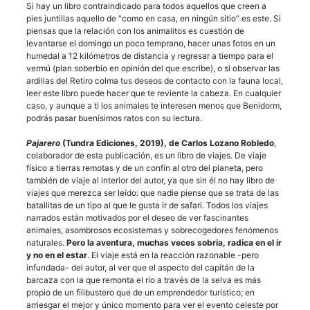
Si hay un libro contraindicado para todos aquellos que creen a
pies juntillas aquello de “como en casa, en ningún sitio” es este. Si
piensas que la relación con los animalitos es cuestión de
levantarse el domingo un poco temprano, hacer unas fotos en un
humedal a 12 kilómetros de distancia y regresar a tiempo para el
vermú (plan soberbio en opinión del que escribe), o si observar las
ardillas del Retiro colma tus deseos de contacto con la fauna local,
leer este libro puede hacer que te reviente la cabeza. En cualquier
caso, y aunque a ti los animales te interesen menos que Benidorm,
podrás pasar buenísimos ratos con su lectura.
Pajarero
(Tundra Ediciones, 2019), de Carlos Lozano Robledo
,
colaborador de esta publicación, es un libro de viajes. De viaje
físico a tierras remotas y de un confín al otro del planeta, pero
también de viaje al interior del autor, ya que sin él no hay libro de
viajes que merezca ser leído: que nadie piense que se trata de las
batallitas de un tipo al que le gusta ir de safari. Todos los viajes
narrados están motivados por el deseo de ver fascinantes
animales, asombrosos ecosistemas y sobrecogedores fenómenos
naturales.
Pero la aventura, muchas veces sobria, radica en el ir
y no en el estar
. El viaje está en la reacción razonable -pero
infundada- del autor, al ver que el aspecto del capitán de la
barcaza con la que remonta el río a través de la selva es más
propio de un filibustero que de un emprendedor turístico; en
arriesgar el mejor y único momento para ver el evento celeste por