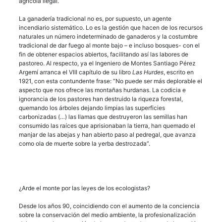
agrícola ilegal.
La ganadería tradicional no es, por supuesto, un agente
incendiario sistemático. Lo es la gestión que hacen de los recursos
naturales un número indeterminado de ganaderos y la costumbre
tradicional de dar fuego al monte bajo – e incluso bosques- con el
fin de obtener espacios abiertos, facilitando así las labores de
pastoreo. Al respecto, ya el Ingeniero de Montes Santiago Pérez
Argemí arranca el VIII capítulo de su libro
Las Hurdes
, escrito en
1921, con esta contundente frase: “No puede ser más deplorable el
aspecto que nos ofrece las montañas hurdanas. La codicia e
ignorancia de los pastores han destruido la riqueza forestal,
quemando los árboles dejando limpias las superficies
carbonizadas (…) las llamas que destruyeron las semillas han
consumido las raíces que aprisionaban la tierra, han quemado el
manjar de las abejas y han abierto paso al pedregal, que avanza
como ola de muerte sobre la yerba destrozada”.
¿Arde el monte por las leyes de los ecologistas?
Desde los años 90, coincidiendo con el aumento de la conciencia
sobre la conservación del medio ambiente, la profesionalización