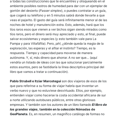
a todas las construcciones que te encuentres y olisqueando en el
ambiente posibles rastros de humedad para dar con un ejemplar de
gorrión del desierto (
Passer simplex
), o puedes contratar a un guía,
que cogerá su teléfono y en 5 minutos sabrá donde llevarte a que
veas el pajarito. El gasto del guía será infinitamente menor al de las
noches de hotel y manutención extra. Esto, además, hará que los
tíos raros esos que vienen a ver bichos sigan siendo mirados como
tíos raros, pero el dinero será muy apreciado y esto, al final, puede
salvar ecosistemas y especies (y esto también vale para La
Pampa y para Villafáfila). Pero, ¡ah!, ¿dónde queda la magia de la
exploración, las esperas y el afilar el instinto? Tiempo, es la
respuesta. Tiempo y capacidad para moverse de manera
autónoma. Y, sí, más dinero que ahorrar. A no ser que… (aquí
vendría un listado de ideas con las que solucionar parcialmente
estos asuntos, pero se fastidiaría la línea descriptiva principal del
libro que vamos a tratar a continuación).
Pablo Strubell e Itziar Marcotegui
son dos viajeros de esos de los
que para referirse a su forma de viajar habría que inventar un
verbo nuevo y que no estuviese desvirtuado. Ellos, por ejemplo,
entienden viajar como hacerse la costa occidental africana de sur
a norte utilizando autobuses públicos, entre otras gloriosas
empresas. Y también son los autores de un libro llamado
El libro de
los grandes viajes
, también en la colección Nómadas de
GeoPlaneta
. Es, en resumen, un magnífico catálogo de formas no