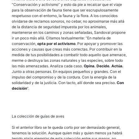
“Conservación y activismo” y esto da pie a recalcar que el viaje
para la observación de fauna tiene que ser escrupulosamente
respetuoso con el entorno, la fauna y la flora. A los conocidos
olvidarse de reclamos sonoros, no cebar, no aproximarse más allá
de la distancia de seguridad impuesta por los animales,
mantenerse en los caminos y zonas señaladas, Sandoval propone
ir un poco más allá. Citamos textualmente: “En materia de
conservación,
opta por el activismo
. Por apoyar y promover las
acciones y causas que creas más correctas. Por contribuir en la
medida de tus posibilidades a combatir todo aquello que amenace,
merme o destruya las zonas naturales y las especies, sobre todo
las más amenazadas. Analiza cada caso.
Opina. Decide. Actúa.
Junto a otras personas. En equipos pequeños y grandes. Con el
impulso del compromiso y de la cordura. Con la energía de la
solidaridad y de la justicia. Con tacto, allí donde sea preciso.
Con
decisión
”.
La colección de guías de aves
Si el anterior libro se te queda corto por ser demasiado general,
tenemos la solución. Aunque quien más y quien menos ya habrá
tenido algún ejemplar de esta colección entre sus manos, no