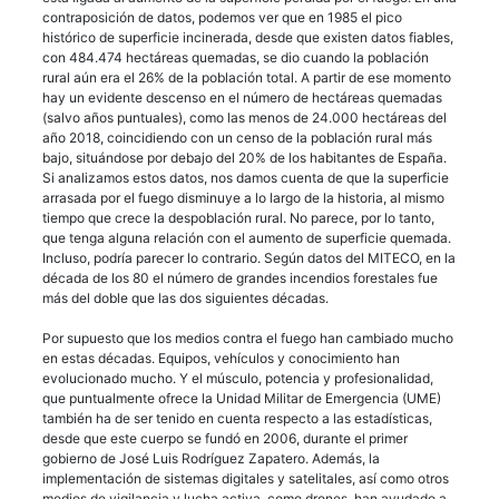
contraposición de datos, podemos ver que en 1985 el pico
histórico de superficie incinerada, desde que existen datos fiables,
con 484.474 hectáreas quemadas, se dio cuando la población
rural aún era el 26% de la población total. A partir de ese momento
hay un evidente descenso en el número de hectáreas quemadas
(salvo años puntuales), como las menos de 24.000 hectáreas del
año 2018, coincidiendo con un censo de la población rural más
bajo, situándose por debajo del 20% de los habitantes de España.
Si analizamos estos datos, nos damos cuenta de que la superficie
arrasada por el fuego disminuye a lo largo de la historia, al mismo
tiempo que crece la despoblación rural. No parece, por lo tanto,
que tenga alguna relación con el aumento de superficie quemada.
Incluso, podría parecer lo contrario. Según datos del MITECO, en la
década de los 80 el número de grandes incendios forestales fue
más del doble que las dos siguientes décadas.
Por supuesto que los medios contra el fuego han cambiado mucho
en estas décadas. Equipos, vehículos y conocimiento han
evolucionado mucho. Y el músculo, potencia y profesionalidad,
que puntualmente ofrece la Unidad Militar de Emergencia (UME)
también ha de ser tenido en cuenta respecto a las estadísticas,
desde que este cuerpo se fundó en 2006, durante el primer
gobierno de José Luis Rodríguez Zapatero. Además, la
implementación de sistemas digitales y satelitales, así como otros
medios de vigilancia y lucha activa, como drones, han ayudado a