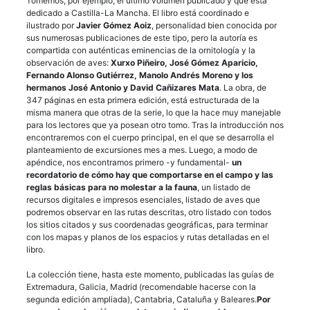
Tomemos, por ejemplo, el último volumen publicado y que está
dedicado a Castilla-La Mancha. El libro está coordinado e
ilustrado por
Javier Gómez Aoiz
, personalidad bien conocida por
sus numerosas publicaciones de este tipo, pero la autoría es
compartida con auténticas eminencias de la ornitología y la
observación de aves:
Xurxo Piñeiro, José Gómez Aparicio,
Fernando Alonso Gutiérrez, Manolo Andrés Moreno y los
hermanos José Antonio y David Cañizares Mata
. La obra, de
347 páginas en esta primera edición, está estructurada de la
misma manera que otras de la serie, lo que la hace muy manejable
para los lectores que ya posean otro tomo. Tras la introducción nos
encontraremos con el cuerpo principal, en el que se desarrolla el
planteamiento de excursiones mes a mes. Luego, a modo de
apéndice, nos encontramos primero -y fundamental-
un
recordatorio de cómo hay que comportarse en el campo y las
reglas básicas para no molestar a la fauna
, un listado de
recursos digitales e impresos esenciales, listado de aves que
podremos observar en las rutas descritas, otro listado con todos
los sitios citados y sus coordenadas geográficas, para terminar
con los mapas y planos de los espacios y rutas detalladas en el
libro.
La colección tiene, hasta este momento, publicadas las guías de
Extremadura, Galicia, Madrid (recomendable hacerse con la
segunda edición ampliada), Cantabria, Cataluña y Baleares.
Por